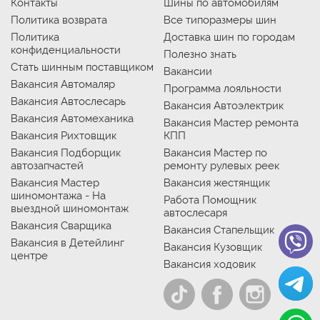
Контакты
Шины по автомобилям
Политика возврата
Все типоразмеры шин
Политика
Доставка шин по городам
конфиденциальности
Полезно знать
Стать шинным поставщиком
Вакансии
Вакансия Автомаляр
Программа лояльности
Вакансия Автослесарь
Вакансия Автоэлектрик
Вакансия Автомеханика
Вакансия Мастер ремонта
Вакансия Рихтовщик
КПП
Вакансия Подборщик
Вакансия Мастер по
автозапчастей
ремонту рулевых реек
Вакансия Мастер
Вакансия жестянщик
шиномонтажа - На
Работа Помощник
выездной шиномонтаж
автослесаря
Вакансия Сварщика
Вакансия Стапельщик
Вакансия в Детейлинг
Вакансия Кузовщик
центре
Вакансия ходовик