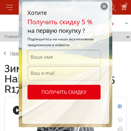
0
Хотите
Получить скидку 5 %
Позвонить
Заказать услугу
на первую покупку ?
Главная
/
Nokian Hakkapeliitta 8 255/65 R17 65R
Подпишитесь на наши эксклюзивные
предложения и новости
Назад
Зимние шины Nokian
Hakkapeliitta 8 255/65
R17 65R
ПОЛУЧИТЬ СКИДКУ