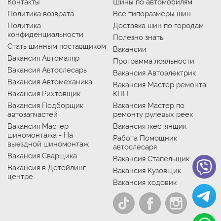
Контакты
Шины по автомобилям
Политика возврата
Все типоразмеры шин
Политика
Доставка шин по городам
конфиденциальности
Полезно знать
Стать шинным поставщиком
Вакансии
Вакансия Автомаляр
Программа лояльности
Вакансия Автослесарь
Вакансия Автоэлектрик
Вакансия Автомеханика
Вакансия Мастер ремонта
Вакансия Рихтовщик
КПП
Вакансия Подборщик
Вакансия Мастер по
автозапчастей
ремонту рулевых реек
Вакансия Мастер
Вакансия жестянщик
шиномонтажа - На
Работа Помощник
выездной шиномонтаж
автослесаря
Вакансия Сварщика
Вакансия Стапельщик
Вакансия в Детейлинг
Вакансия Кузовщик
центре
Вакансия ходовик