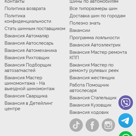
Контакты
Шины по автомобилям
Политика возврата
Все типоразмеры шин
Политика
Доставка шин по городам
конфиденциальности
Полезно знать
Стать шинным поставщиком
Вакансии
Вакансия Автомаляр
Программа лояльности
Вакансия Автослесарь
Вакансия Автоэлектрик
Вакансия Автомеханика
Вакансия Мастер ремонта
Вакансия Рихтовщик
КПП
Вакансия Подборщик
Вакансия Мастер по
автозапчастей
ремонту рулевых реек
Вакансия Мастер
Вакансия жестянщик
шиномонтажа - На
Работа Помощник
выездной шиномонтаж
автослесаря
Вакансия Сварщика
Вакансия Стапельщик
Вакансия в Детейлинг
Вакансия Кузовщик
центре
Вакансия ходовик