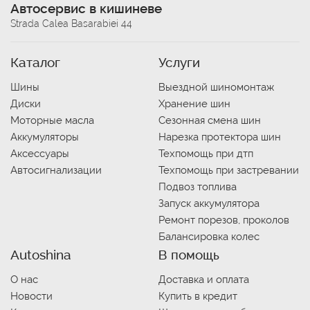
Автосервис в кишиневе
Strada Calea Basarabiei 44
Каталог
Услуги
Шины
Выездной шиномонтаж
Диски
Хранение шин
Моторные масла
Сезонная смена шин
Аккумуляторы
Нарезка протектора шин
Аксессуары
Техпомощь при дтп
Автосигнализации
Техпомощь при застревании
Подвоз топлива
Запуск аккумулятора
Ремонт порезов, проколов
Балансировка колес
Autoshina
В помощь
О нас
Доставка и оплата
Новости
Купить в кредит