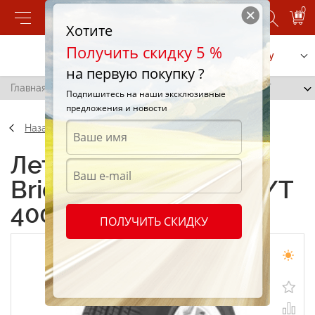
0
Хотите
Получить скидку 5 %
Позвонить
Заказать услугу
на первую покупку ?
Главная
/
Bridgestone Dueler H/T 400 255/65 R17 110T
Подпишитесь на наши эксклюзивные
предложения и новости
Назад
Летние шины
Bridgestone Dueler H/T
400 255/65 R17 110T
ПОЛУЧИТЬ СКИДКУ