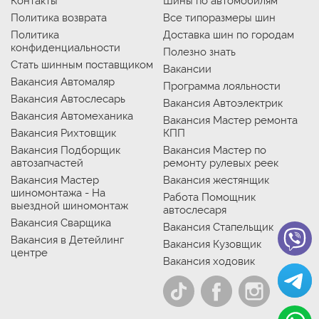
Контакты
Шины по автомобилям
Политика возврата
Все типоразмеры шин
Политика
Доставка шин по городам
конфиденциальности
Полезно знать
Стать шинным поставщиком
Вакансии
Вакансия Автомаляр
Программа лояльности
Вакансия Автослесарь
Вакансия Автоэлектрик
Вакансия Автомеханика
Вакансия Мастер ремонта
Вакансия Рихтовщик
КПП
Вакансия Подборщик
Вакансия Мастер по
автозапчастей
ремонту рулевых реек
Вакансия Мастер
Вакансия жестянщик
шиномонтажа - На
Работа Помощник
выездной шиномонтаж
автослесаря
Вакансия Сварщика
Вакансия Стапельщик
Вакансия в Детейлинг
Вакансия Кузовщик
центре
Вакансия ходовик