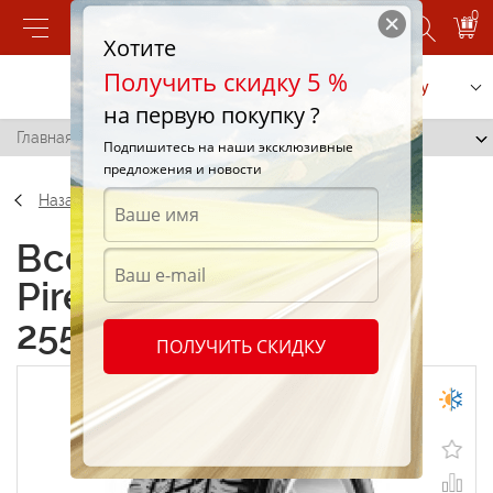
0
Хотите
Получить скидку 5 %
Позвонить
Заказать услугу
на первую покупку ?
Главная
/
Pirelli Scorpion S/T 255/65 R17 102H
Подпишитесь на наши эксклюзивные
предложения и новости
Назад
Всесезонные шины
Pirelli Scorpion S/T
255/65 R17 102H
ПОЛУЧИТЬ СКИДКУ