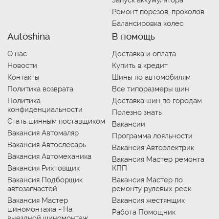
Запуск аккумулятора
Ремонт порезов, проколов
Балансировка колес
Autoshina
В помощь
О нас
Доставка и оплата
Новости
Купить в кредит
Контакты
Шины по автомобилям
Политика возврата
Все типоразмеры шин
Политика
Доставка шин по городам
конфиденциальности
Полезно знать
Стать шинным поставщиком
Вакансии
Вакансия Автомаляр
Программа лояльности
Вакансия Автослесарь
Вакансия Автоэлектрик
Вакансия Автомеханика
Вакансия Мастер ремонта
Вакансия Рихтовщик
КПП
Вакансия Подборщик
Вакансия Мастер по
автозапчастей
ремонту рулевых реек
Вакансия Мастер
Вакансия жестянщик
шиномонтажа - На
Работа Помощник
выездной шиномонтаж