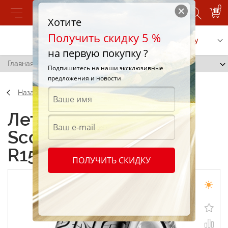
0
Хотите
Получить скидку 5 %
Позвонить
Заказать услугу
на первую покупку ?
Главная
/
Pirelli Scorpion Zero 255/65 R15 105H
Подпишитесь на наши эксклюзивные
предложения и новости
Назад
Летние шины Pirelli
Scorpion Zero 255/65
R15 105H
ПОЛУЧИТЬ СКИДКУ