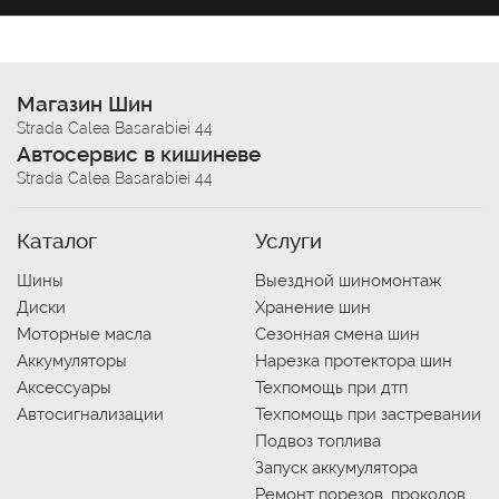
Магазин Шин
Strada Calea Basarabiei 44
Автосервис в кишиневе
Strada Calea Basarabiei 44
Каталог
Услуги
Шины
Выездной шиномонтаж
Диски
Хранение шин
Моторные масла
Сезонная смена шин
Аккумуляторы
Нарезка протектора шин
Аксессуары
Техпомощь при дтп
Автосигнализации
Техпомощь при застревании
Подвоз топлива
Запуск аккумулятора
Ремонт порезов, проколов