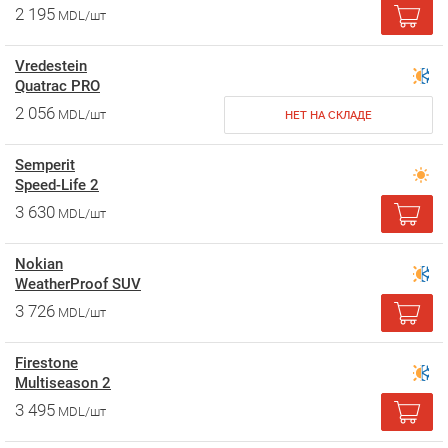
2 195
MDL/шт
Vredestein
Quatrac PRO
2 056
MDL/шт
НЕТ НА СКЛАДЕ
Semperit
Speed-Life 2
3 630
MDL/шт
Nokian
WeatherProof SUV
3 726
MDL/шт
Firestone
Multiseason 2
3 495
MDL/шт