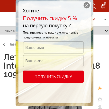
0
Хотите
Получить скидку 5 %
Позвонить
Заказать услугу
на первую покупку ?
Главная
/
Sava Intensa SUV 255/55 R18 109W
Подпишитесь на наши эксклюзивные
предложения и новости
Назад
Летние шины Sava
Intensa SUV 255/55 R18
109W
ПОЛУЧИТЬ СКИДКУ