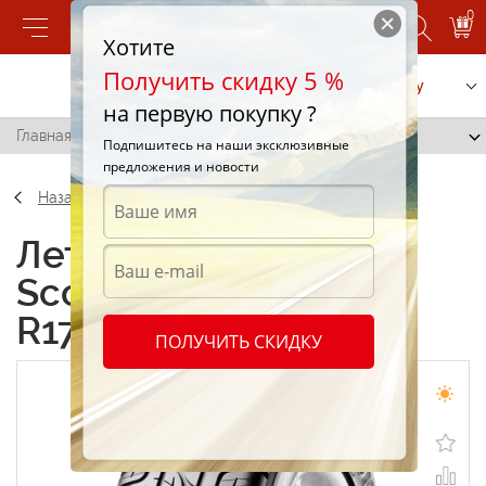
0
Хотите
Получить скидку 5 %
Позвонить
Заказать услугу
на первую покупку ?
Главная
/
Pirelli Scorpion Zero 255/55 R17 104V
Подпишитесь на наши эксклюзивные
предложения и новости
Назад
Летние шины Pirelli
Scorpion Zero 255/55
R17 104V
ПОЛУЧИТЬ СКИДКУ