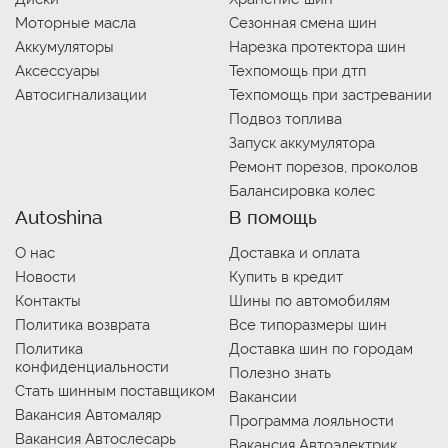
Моторные масла
Сезонная смена шин
Аккумуляторы
Нарезка протектора шин
Аксессуары
Техпомощь при дтп
Автосигнализации
Техпомощь при застревании
Подвоз топлива
Запуск аккумулятора
Ремонт порезов, проколов
Балансировка колес
Autoshina
В помощь
О нас
Доставка и оплата
Новости
Купить в кредит
Контакты
Шины по автомобилям
Политика возврата
Все типоразмеры шин
Политика
Доставка шин по городам
конфиденциальности
Полезно знать
Стать шинным поставщиком
Вакансии
Вакансия Автомаляр
Программа лояльности
Вакансия Автослесарь
Вакансия Автоэлектрик