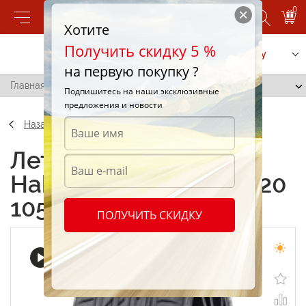
0
Хотите
Получить скидку 5 %
Позвонить
Заказать услугу
на первую покупку ?
Главная
/
Nokian Hakka Black 255/45 R20 105Y
Подпишитесь на наши эксклюзивные
предложения и новости
Назад
Летние шины Nokian
Hakka Black 255/45 R20
105Y
ПОЛУЧИТЬ СКИДКУ