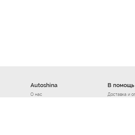
Autoshina
В помощь
О нас
Доставка и о
Новости
Купить в кре
Вакансии
Шины по авт
ин
Контакты
Все типораз
Политика возврата
Доставка шин
вании
Политика конфиденциальности
Полезно знат
Стать шинным поставщиком
Программа л