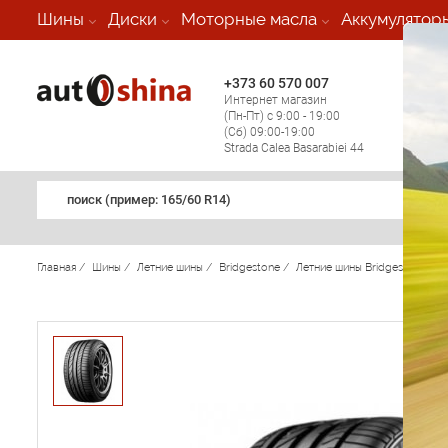
-
Шины
Диски
Моторные масла
Аккумулятор
+373 60 570 007
+373 
Интернет магазин
Мобил
(Пн-Пт) с 9:00 - 19:00
(кругл
(Сб) 09:00-19:00
регио
Strada Calea Basarabiei 44
поиск (примеp: 165/60 R14)
Главная
/
Шины
/
Летние шины
/
Bridgestone
/
Летние шины Bridgestone
/