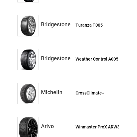
Bridgestone
Turanza T005
Bridgestone
Weather Control A005
Michelin
CrossClimate+
Arivo
Winmaster ProX ARW3