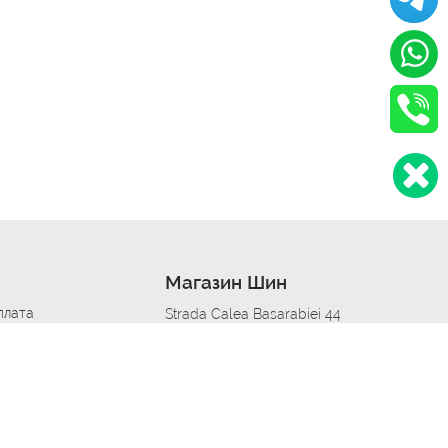
Магазин Шин
плата
Strada Calea Basarabiei 44
дит
Автосервис в кишиневе
омобилям
меры шин
Strada Calea Basarabiei 44
 по городам
ь
ояльности