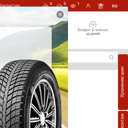
0
0
1
Вакансии
RO
Возврат в течение
14 дней
Хранение шин
е шины