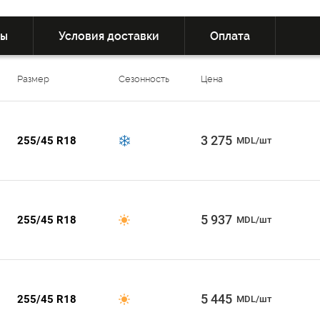
вы
Условия доставки
Оплата
Размер
Сезонность
Цена
3 275
255/45 R18
MDL/шт
5 937
255/45 R18
MDL/шт
5 445
255/45 R18
MDL/шт