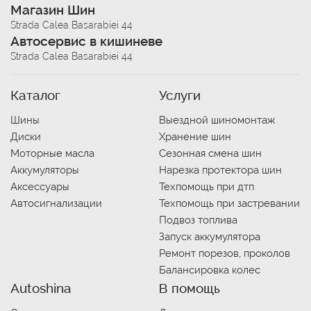
Магазин Шин
Strada Calea Basarabiei 44
Автосервис в кишиневе
Strada Calea Basarabiei 44
Каталог
Услуги
Шины
Выездной шиномонтаж
Диски
Хранение шин
Моторные масла
Сезонная смена шин
Аккумуляторы
Нарезка протектора шин
Аксессуары
Техпомощь при дтп
Автосигнализации
Техпомощь при застревании
Подвоз топлива
Запуск аккумулятора
Ремонт порезов, проколов
Балансировка колес
Autoshina
В помощь