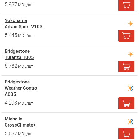
5 937
MDL/шт
Yokohama
Advan Sport V103
5 445
MDL/шт
Bridgestone
Turanza T005
5 732
MDL/шт
Bridgestone
Weather Control
A005
4 293
MDL/шт
Michelin
CrossClimate+
5 637
MDL/шт