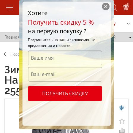
0
Хотите
Получить скидку 5 %
Позвонить
Заказать услугу
на первую покупку ?
Главная
/
Nokian Hakkapeliitta R2 SUV 255/45 R18 103R
Подпишитесь на наши эксклюзивные
предложения и новости
Назад
Зимние шины Nokian
Hakkapeliitta R2 SUV
255/45 R18 103R
ПОЛУЧИТЬ СКИДКУ