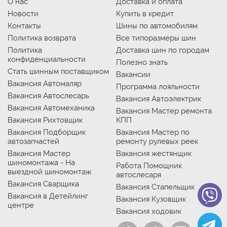
О нас
Доставка и оплата
Новости
Купить в кредит
Контакты
Шины по автомобилям
Политика возврата
Все типоразмеры шин
Политика
Доставка шин по городам
конфиденциальности
Полезно знать
Стать шинным поставщиком
Вакансии
Вакансия Автомаляр
Программа лояльности
Вакансия Автослесарь
Вакансия Автоэлектрик
Вакансия Автомеханика
Вакансия Мастер ремонта
Вакансия Рихтовщик
КПП
Вакансия Подборщик
Вакансия Мастер по
автозапчастей
ремонту рулевых реек
Вакансия Мастер
Вакансия жестянщик
шиномонтажа - На
Работа Помощник
выездной шиномонтаж
автослесаря
Вакансия Сварщика
Вакансия Стапельщик
Вакансия в Детейлинг
Вакансия Кузовщик
центре
Вакансия ходовик