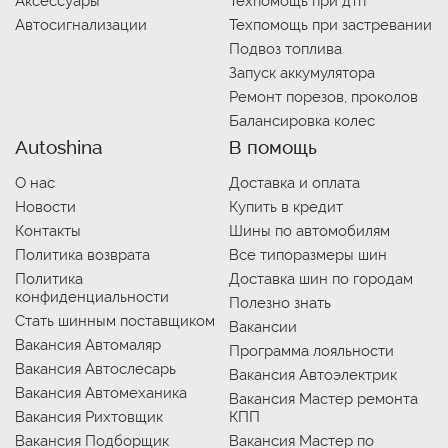
Аксессуары
Техпомощь при дтп
Автосигнализации
Техпомощь при застревании
Подвоз топлива
Запуск аккумулятора
Ремонт порезов, проколов
Балансировка колес
Autoshina
В помощь
О нас
Доставка и оплата
Новости
Купить в кредит
Контакты
Шины по автомобилям
Политика возврата
Все типоразмеры шин
Политика
Доставка шин по городам
конфиденциальности
Полезно знать
Стать шинным поставщиком
Вакансии
Вакансия Автомаляр
Программа лояльности
Вакансия Автослесарь
Вакансия Автоэлектрик
Вакансия Автомеханика
Вакансия Мастер ремонта
Вакансия Рихтовщик
КПП
Вакансия Подборщик
Вакансия Мастер по