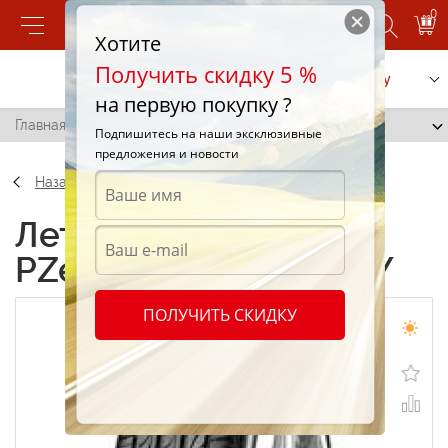
0
Хотите
Получить скидку 5 %
Позвонить
Заказать услугу
на первую покупку ?
Главная
/
Pirelli PZero 255/40 R20 101Y
Подпишитесь на наши эксклюзивные
предложения и новости
Назад
Летние шины Pirelli
PZero 255/40 R20 101Y
ПОЛУЧИТЬ СКИДКУ