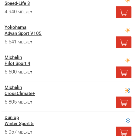
Speed-Life 3
4 940
MDL/шт
Yokohama
Advan Sport V105
5 541
MDL/шт
Michelin
Pilot Sport 4
5 600
MDL/шт
Michelin
CrossClimate+
5 805
MDL/шт
Dunlop
Winter Sport 5
6 057
MDL/шт