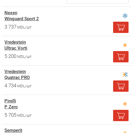
Nexen
Winguard Sport 2
3 737
MDL/шт
Vredestein
Ultrac Vorti
5 200
MDL/шт
Vredestein
Quatrac PRO
4 734
MDL/шт
Pirelli
P Zero
5 705
MDL/шт
Semperit