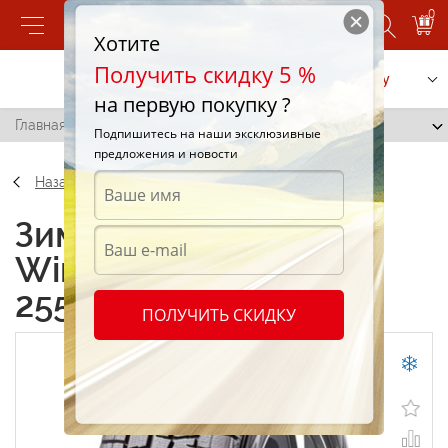
0
Хотите
Получить скидку 5 %
Позвонить
Заказать услугу
на первую покупку ?
Главная
/
Dunlop Winter Maxx WM01 255/40 R19 96T
Подпишитесь на наши эксклюзивные
предложения и новости
Назад
Зимние шины Dunlop
Winter Maxx WM01
255/40 R19 96T
ПОЛУЧИТЬ СКИДКУ