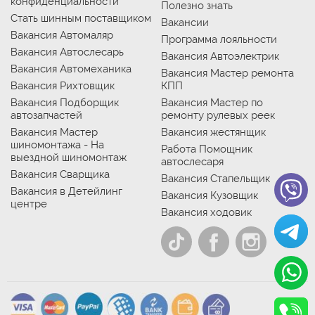
конфиденциальности
Полезно знать
Стать шинным поставщиком
Вакансии
Вакансия Автомаляр
Программа лояльности
Вакансия Автослесарь
Вакансия Автоэлектрик
Вакансия Автомеханика
Вакансия Мастер ремонта
Вакансия Рихтовщик
КПП
Вакансия Подборщик
Вакансия Мастер по
автозапчастей
ремонту рулевых реек
Вакансия Мастер
Вакансия жестянщик
шиномонтажа - На
Работа Помощник
выездной шиномонтаж
автослесаря
Вакансия Сварщика
Вакансия Стапельщик
Вакансия в Детейлинг
Вакансия Кузовщик
центре
Вакансия ходовик