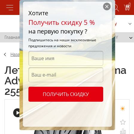
0
Хотите
Получить скидку 5 %
Позвонить
Заказать услугу
на первую покупку ?
Главная
/
Yokohama Advan Neova AD08 255/40 R18 98Y
Подпишитесь на наши эксклюзивные
предложения и новости
Назад
Летние шины Yokohama
Advan Neova AD08
255/40 R18 98Y
ПОЛУЧИТЬ СКИДКУ