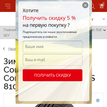
0
Хотите
Получить скидку 5 %
Позвонить
Заказать услугу
на первую покупку ?
Главная
/
Continental ContiWinterContact TS 810 255/40 R18
Подпишитесь на наши эксклюзивные
95V
предложения и новости
Назад
Зимние шины
Continental
ПОЛУЧИТЬ СКИДКУ
ContiWinterContact TS
810 255/40 R18 95V