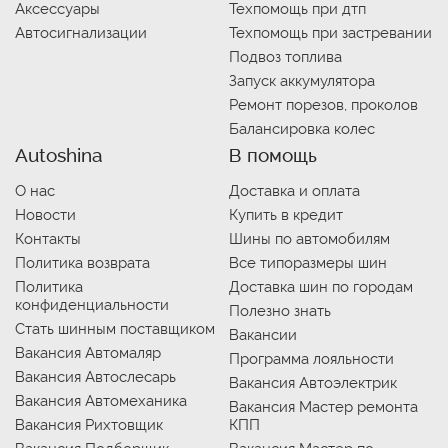
Аксессуары
Техпомощь при дтп
Автосигнализации
Техпомощь при застревании
Подвоз топлива
Запуск аккумулятора
Ремонт порезов, проколов
Балансировка колес
Autoshina
В помощь
О нас
Доставка и оплата
Новости
Купить в кредит
Контакты
Шины по автомобилям
Политика возврата
Все типоразмеры шин
Политика
Доставка шин по городам
конфиденциальности
Полезно знать
Стать шинным поставщиком
Вакансии
Вакансия Автомаляр
Программа лояльности
Вакансия Автослесарь
Вакансия Автоэлектрик
Вакансия Автомеханика
Вакансия Мастер ремонта
Вакансия Рихтовщик
КПП