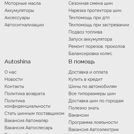
Моторные масла
Сезонная смена шин
Аккумуляторы
Нарезка протектора шин
Аксессуары
Техпомощь при дтп
Автосигнализации
Техпомощь при застревании
Подвоз топлива
Запуск аккумулятора
Ремонт порезов, проколов
Балансировка колес
Autoshina
В помощь
О нас
Доставка и оплата
Новости
Купить в кредит
Контакты
Шины по автомобилям
Политика возврата
Все типоразмеры шин
Политика
Доставка шин по городам
конфиденциальности
Полезно знать
Стать шинным поставщиком
Вакансии
Вакансия Автомаляр
Программа лояльности
Вакансия Автослесарь
Вакансия Автоэлектрик