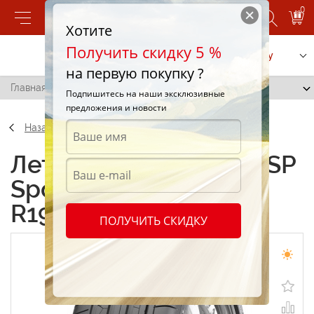
0
Хотите
Получить скидку 5 %
Позвонить
Заказать услугу
на первую покупку ?
Главная
/
Dunlop SP Sport Maxx GT 255/35 R19 96Y
Подпишитесь на наши эксклюзивные
предложения и новости
Назад
Летние шины Dunlop SP
Sport Maxx GT 255/35
R19 96Y
ПОЛУЧИТЬ СКИДКУ