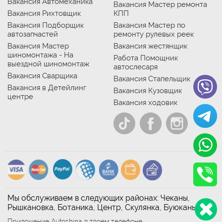
Вакансия Автомеханика
Вакансия Мастер ремонта
Вакансия Рихтовщик
КПП
Вакансия Подборщик
Вакансия Мастер по
автозапчастей
ремонту рулевых реек
Вакансия Мастер
Вакансия жестянщик
шиномонтажа - На
Работа Помощник
выездной шиномонтаж
автослесаря
Вакансия Сварщика
Вакансия Стапельщик
Вакансия в Детейлинг
Вакансия Кузовщик
центре
Вакансия ходовик
Мы обслуживаем в следующих районах: Чеканы,
Рышкановка, Ботаника, Центр, Скулянка, Буюканы
Приложение Autoshina в твоем телефоне