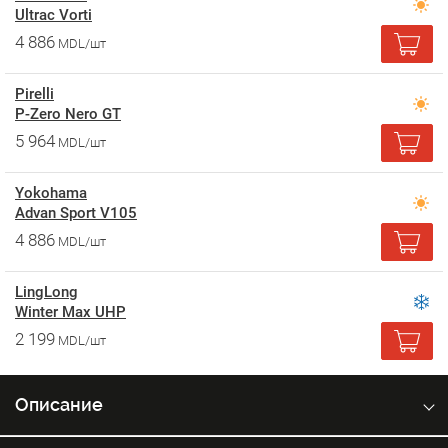
Ultrac Vorti
4 886
MDL/шт
Pirelli
P-Zero Nero GT
5 964
MDL/шт
Yokohama
Advan Sport V105
4 886
MDL/шт
LingLong
Winter Max UHP
2 199
MDL/шт
Описание