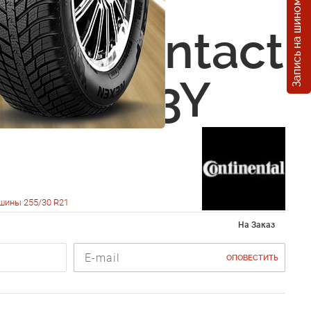
Запись на шиномонтаж
nental
SportContact
0 R21 93Y
шины 255/30 R21
На Заказ
ОПОВЕСТИТЬ