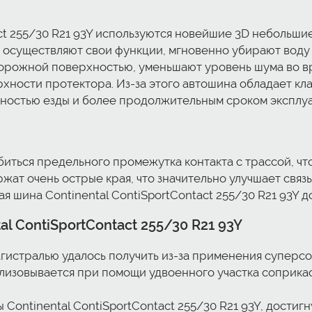
ct 255/30 R21 93Y используются новейшие 3D небольшие
 осуществляют свои функции, мгновенно убирают воду 
орожной поверхностью, уменьшают уровень шума во в
хности протектора. Из-за этого автошина обладает к
ностью езды и более продолжительным сроком эксплуа
ться предельного промежутка контакта с трассой, что
ат очень острые края, что значительно улучшает связь
 шина Continental ContiSportContact 255/30 R21 93Y д
l ContiSportContact 255/30 R21 93Y
агистралью удалось получить из-за применения супер
лизовывается при помощи удвоенного участка соприка
Continental ContiSportContact 255/30 R21 93Y, дости