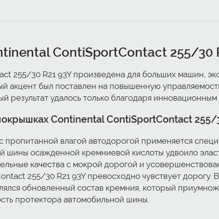
tinental ContiSportContact 255/30 
tact 255/30 R21 93Y произведена для больших машин, э
й акцент был поставлен на повышенную управляемость
ый результат удалось только благодаря инновационным
окрышках Continental ContiSportContact 255/
 пропитанной влагой автодорогой применяется специа
й шины осажденной кремниевой кислоты удвоило эласт
льные качества с мокрой дорогой и усовершенствован
Contact 255/30 R21 93Y превосходно чувствует дорогу.
влялся обновленный состав кремния, который приумнож
ость протектора автомобильной шины.