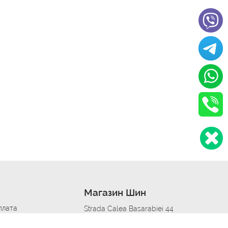
Магазин Шин
плата
Strada Calea Basarabiei 44
дит
Автосервис в кишиневе