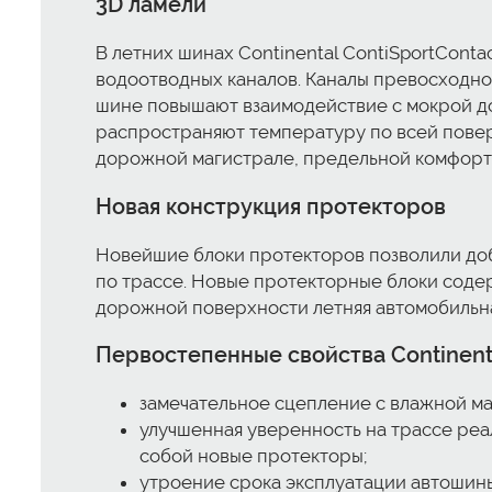
3D ламели
В летних шинах Continental ContiSportConta
водоотводных каналов. Каналы превосходно
шине повышают взаимодействие с мокрой д
распространяют температуру по всей повер
дорожной магистрале, предельной комфорт
Новая конструкция протекторов
Новейшие блоки протекторов позволили доби
по трассе. Новые протекторные блоки содерж
дорожной поверхности летняя автомобильная
Первостепенные свойства Continenta
замечательное сцепление с влажной м
улучшенная уверенность на трассе реа
собой новые протекторы;
утроение срока эксплуатации автошины 