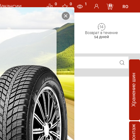
0
0
1
Вакансии
RO
Возврат в течение
14 дней
Хранение шин
е шины