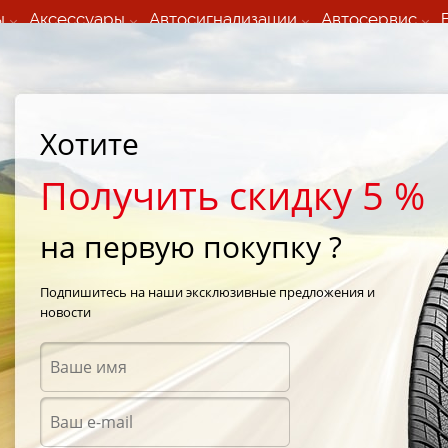
ы
Аксессуары
Автосигнализации
Автосервис
60 066 000
+373 60 608 000
ьный шиномонтаж 24/7
Автосервис в кишиневе
осуточно по всем
(Пн-Пт) с 9:00 - 19:00
Хотите
нам)
(Сб) 09:00-19:00
Strada Calea Basarabiei 44
Получить скидку 5 %
на первую покупку ?
ntiSportContact
/
Continental ContiSportContact 255/30 R21 93Y
Подпишитесь на наши эксклюзивные предложения и
новости
Летни