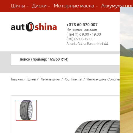
-
Шины
Диски
Моторные масла
Аккумулятор
+373 60 570 007
+373 
Интернет магазин
Мобил
(Пн-Пт) с 9:00 - 19:00
(кругл
(Сб) 09:00-19:00
регио
Strada Calea Basarabiei 44
поиск (примеp: 165/60 R14)
Главная
/
Шины
/
Летние шины
/
Continental
/
Летние шины Continental
/
Co