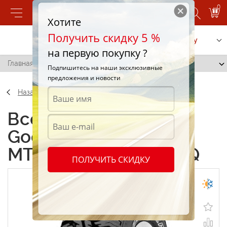
0
Хотите
Получить скидку 5 %
Позвонить
Заказать услугу
на первую покупку ?
Главная
/
Goodyear Wrangler MT/R 245/70 R17 116Q
Подпишитесь на наши эксклюзивные
предложения и новости
Назад
Всесезонные шины
Goodyear Wrangler
MT/R 245/70 R17 116Q
ПОЛУЧИТЬ СКИДКУ