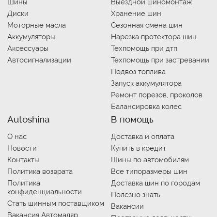
Шины
Выездной шиномонтаж
Диски
Хранение шин
Моторные масла
Сезонная смена шин
Аккумуляторы
Нарезка протектора шин
Аксессуары
Техпомощь при дтп
Автосигнализации
Техпомощь при застревании
Подвоз топлива
Запуск аккумулятора
Ремонт порезов, проколов
Балансировка колес
Autoshina
В помощь
О нас
Доставка и оплата
Новости
Купить в кредит
Контакты
Шины по автомобилям
Политика возврата
Все типоразмеры шин
Политика
Доставка шин по городам
конфиденциальности
Полезно знать
Стать шинным поставщиком
Вакансии
Вакансия Автомаляр