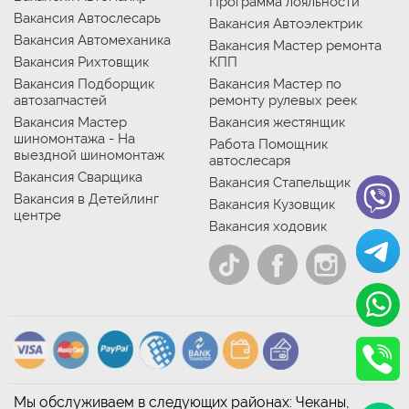
Программа лояльности
Вакансия Автослесарь
Вакансия Автоэлектрик
Вакансия Автомеханика
Вакансия Мастер ремонта
Вакансия Рихтовщик
КПП
Вакансия Подборщик
Вакансия Мастер по
автозапчастей
ремонту рулевых реек
Вакансия Мастер
Вакансия жестянщик
шиномонтажа - На
Работа Помощник
выездной шиномонтаж
автослесаря
Вакансия Сварщика
Вакансия Стапельщик
Вакансия в Детейлинг
Вакансия Кузовщик
центре
Вакансия ходовик
Мы обслуживаем в следующих районах: Чеканы,