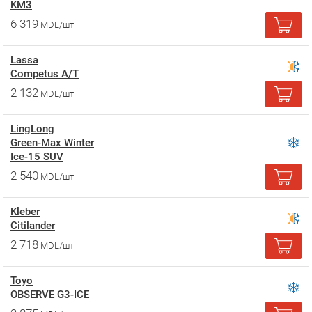
KM3
6 319
MDL/шт
Lassa
Competus A/T
2 132
MDL/шт
LingLong
Green-Max Winter
Ice-15 SUV
2 540
MDL/шт
Kleber
Citilander
2 718
MDL/шт
Toyo
OBSERVE G3-ICE