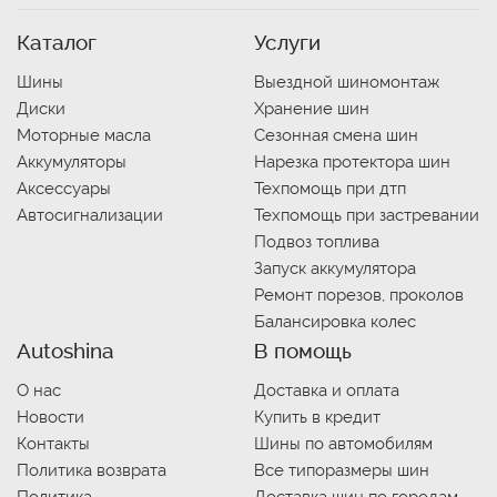
Каталог
Услуги
Шины
Выездной шиномонтаж
Диски
Хранение шин
Моторные масла
Сезонная смена шин
Аккумуляторы
Нарезка протектора шин
Аксессуары
Техпомощь при дтп
Автосигнализации
Техпомощь при застревании
Подвоз топлива
Запуск аккумулятора
Ремонт порезов, проколов
Балансировка колес
Autoshina
В помощь
О нас
Доставка и оплата
Новости
Купить в кредит
Контакты
Шины по автомобилям
Политика возврата
Все типоразмеры шин