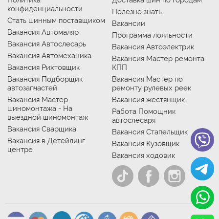
Политика
Доставка шин по городам
конфиденциальности
Полезно знать
Стать шинным поставщиком
Вакансии
Вакансия Автомаляр
Программа лояльности
Вакансия Автослесарь
Вакансия Автоэлектрик
Вакансия Автомеханика
Вакансия Мастер ремонта
Вакансия Рихтовщик
КПП
Вакансия Подборщик
Вакансия Мастер по
автозапчастей
ремонту рулевых реек
Вакансия Мастер
Вакансия жестянщик
шиномонтажа - На
Работа Помощник
выездной шиномонтаж
автослесаря
Вакансия Сварщика
Вакансия Стапельщик
Вакансия в Детейлинг
Вакансия Кузовщик
центре
Вакансия ходовик