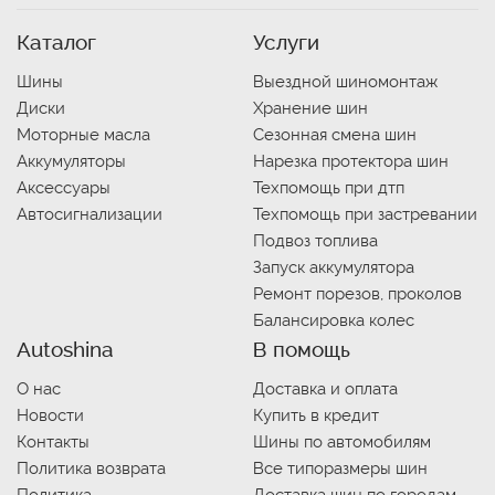
Каталог
Услуги
Шины
Выездной шиномонтаж
Диски
Хранение шин
Моторные масла
Сезонная смена шин
Аккумуляторы
Нарезка протектора шин
Аксессуары
Техпомощь при дтп
Автосигнализации
Техпомощь при застревании
Подвоз топлива
Запуск аккумулятора
Ремонт порезов, проколов
Балансировка колес
Autoshina
В помощь
О нас
Доставка и оплата
Новости
Купить в кредит
Контакты
Шины по автомобилям
Политика возврата
Все типоразмеры шин