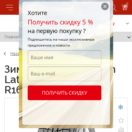
0
Хотите
Получить скидку 5 %
Позвонить
Заказать услугу
на первую покупку ?
Главная
/
Michelin Latitude X-Ice 245/70 R16 107T
Подпишитесь на наши эксклюзивные
предложения и новости
Назад
Зимние шины Michelin
Latitude X-Ice 245/70
R16 107T
ПОЛУЧИТЬ СКИДКУ