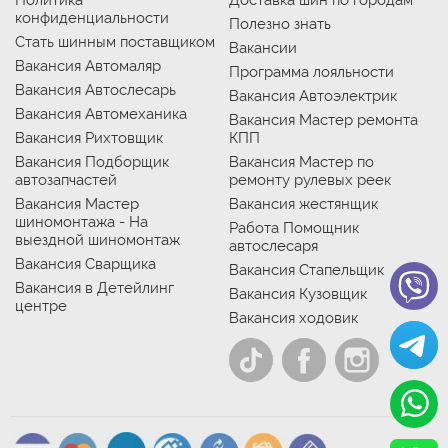
Политика
Доставка шин по городам
конфиденциальности
Полезно знать
Стать шинным поставщиком
Вакансии
Вакансия Автомаляр
Программа лояльности
Вакансия Автослесарь
Вакансия Автоэлектрик
Вакансия Автомеханика
Вакансия Мастер ремонта
Вакансия Рихтовщик
КПП
Вакансия Подборщик
Вакансия Мастер по
автозапчастей
ремонту рулевых реек
Вакансия Мастер
Вакансия жестянщик
шиномонтажа - На
Работа Помощник
выездной шиномонтаж
автослесаря
Вакансия Сварщика
Вакансия Стапельщик
Вакансия в Детейлинг
Вакансия Кузовщик
центре
Вакансия ходовик