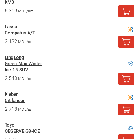
KM3
6 319
MDL/шт
Lassa
Competus A/T
2 132
MDL/шт
LingLong
Green-Max Winter
Ice-15 SUV
2 540
MDL/шт
Kleber
Citilander
2 718
MDL/шт
Toyo
OBSERVE G3-ICE