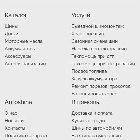
Каталог
Услуги
Шины
Выездной шиномонтаж
Диски
Хранение шин
Моторные масла
Сезонная смена шин
Аккумуляторы
Нарезка протектора шин
Аксессуары
Техпомощь при дтп
Автосигнализации
Техпомощь при застревании
Подвоз топлива
Запуск аккумулятора
Ремонт порезов, проколов
Балансировка колес
Autoshina
В помощь
О нас
Доставка и оплата
Новости
Купить в кредит
Контакты
Шины по автомобилям
Политика возврата
Все типоразмеры шин