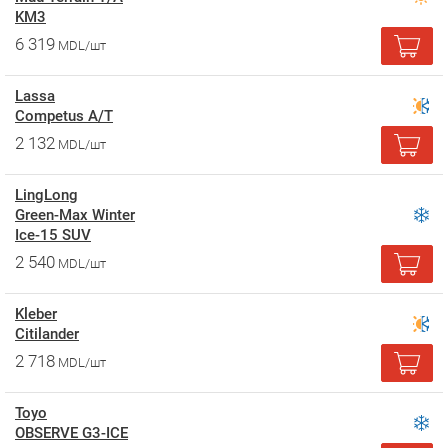
KM3
6 319
MDL/шт
Lassa
Competus A/T
2 132
MDL/шт
LingLong
Green-Max Winter
Ice-15 SUV
2 540
MDL/шт
Kleber
Citilander
2 718
MDL/шт
Toyo
OBSERVE G3-ICE