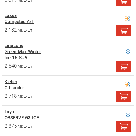
MDL/шт
Lassa
Competus A/T
2 132
MDL/шт
LingLong
Green-Max Winter
Ice-15 SUV
2 540
MDL/шт
Kleber
Citilander
2 718
MDL/шт
Toyo
OBSERVE G3-ICE
2 875
MDL/шт