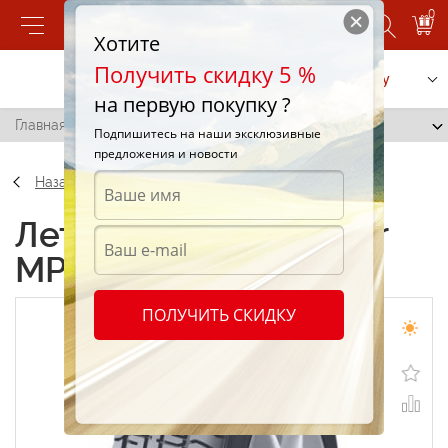
0
Хотите
Получить скидку 5 %
Позвонить
Заказать услугу
на первую покупку ?
Главная
/
Matador MP 7 245/70 R16 107T
Подпишитесь на наши эксклюзивные
предложения и новости
Назад
Летние шины Matador
MP 7 245/70 R16 107T
ПОЛУЧИТЬ СКИДКУ