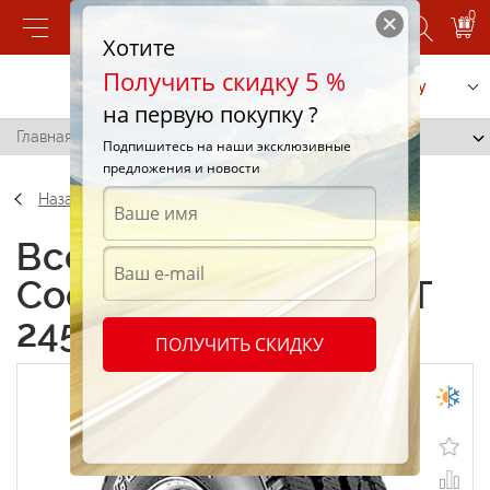
0
Хотите
Получить скидку 5 %
Позвонить
Заказать услугу
на первую покупку ?
Главная
/
Cooper Discoverer A/T 245/65 R17 107S
Подпишитесь на наши эксклюзивные
предложения и новости
Назад
Всесезонные шины
Cooper Discoverer A/T
245/65 R17 107S
ПОЛУЧИТЬ СКИДКУ