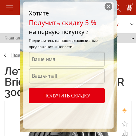
0
Хотите
Получить скидку 5 %
Позвонить
Заказать услугу
на первую покупку ?
Главная
/
Bridgestone Turanza ER 300 245/55 R18 109Y
Подпишитесь на наши эксклюзивные
предложения и новости
Назад
Летние шины
Bridgestone Turanza ER
300 245/55 R18 109Y
ПОЛУЧИТЬ СКИДКУ