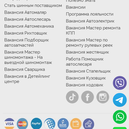
Полезно знать
Стать шинным поставщиком
Вакансии
Вакансия Автомаляр
Программа лояльности
Вакансия Автослесарь
Вакансия Автоэлектрик
Вакансия Автомеханика
Вакансия Мастер ремонта
Вакансия Рихтовщик
КПП
Вакансия Подборщик
Вакансия Мастер по
автозапчастей
ремонту рулевых реек
Вакансия Мастер
Вакансия жестянщик
шиномонтажа - На
Работа Помощник
выездной шиномонтаж
автослесаря
Вакансия Сварщика
Вакансия Стапельщик
Вакансия в Детейлинг
Вакансия Кузовщик
центре
Вакансия ходовик