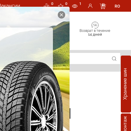
0
0
1
Вакансии
RO
Возврат в течение
14 дней
Хранение шин
е шины