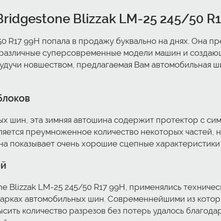
idgestone Blizzak LM-25 245/50 R
50 R17 99H попала в продажу буквально на днях. Она п
а различные суперсовременные модели машин и создаю
Будучи новшеством, предлагаемая Вам автомобильная ш
блоков
ых шин, эта зимняя автошина содержит протектор с си
является преумноженное количество некоторых частей,
на показывает очень хорошие сцепные характеристики 
ей
e Blizzak LM-25 245/50 R17 99H, применялись техниче
арках автомобильных шин. Современнейшими из котор
ысить количество разрезов без потерь удалось благод