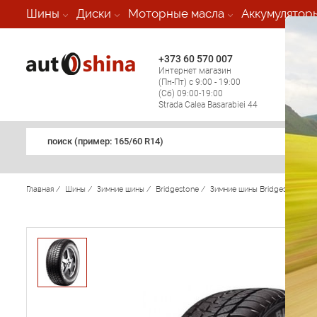
-
Шины
Диски
Моторные масла
Аккумулятор
+373 60 570 007
+373 
Интернет магазин
Мобил
(Пн-Пт) с 9:00 - 19:00
(кругл
(Сб) 09:00-19:00
регио
Strada Calea Basarabiei 44
поиск (примеp: 165/60 R14)
Главная
/
Шины
/
Зимние шины
/
Bridgestone
/
Зимние шины Bridgestone
/