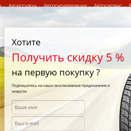
ы
Аксессуары
Автосигнализации
Автосервис
60 066 000
+373 60 608 000
ьный шиномонтаж 24/7
Автосервис в кишиневе
осуточно по всем
(Пн-Пт) с 9:00 - 19:00
Хотите
нам)
(Сб) 09:00-19:00
Strada Calea Basarabiei 44
Получить скидку 5 %
на первую покупку ?
Blizzak LM-25
/
Bridgestone Blizzak LM-25 245/50 R17 99H
Подпишитесь на наши эксклюзивные предложения и
новости
Зимни