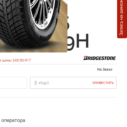
Запись на шиномонтаж
estone
ak LM-25
0 R17 99H
 шины 245/50 R17
На Заказ
ОПОВЕСТИТЬ
у оператора