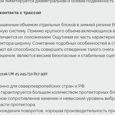
сой лимитируется диаметральная и осевая подвижность 
 контакта с трассой
шенным объемом отдельных блоков в зимней резине Bri
ную систему. Помимо крупного объема включающихся в
тличается их положением. Ощутимая их часть характериз
ктора ширину. Сочетание подобных особенностей в ст
ют ей способность совершать отведение талого снега о
решения, являются весьма безопасные и стабильные сц
zzak LM-25 245/50 R17 99H
енно для североевропейских стран и РФ;
 гарантируется большим количеством протекторных бл
ное сопротивление качению и невысокий уровень вибр
асти протектора;
охождения поворотов, хорошая производительность пр