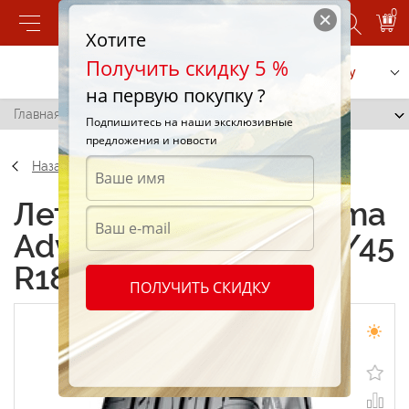
0
Хотите
Получить скидку 5 %
Позвонить
Заказать услугу
на первую покупку ?
Главная
/
Yokohama Advan Sport V103 245/45 R18 96Y
Подпишитесь на наши эксклюзивные
предложения и новости
Назад
Летние шины Yokohama
Advan Sport V103 245/45
R18 96Y
ПОЛУЧИТЬ СКИДКУ