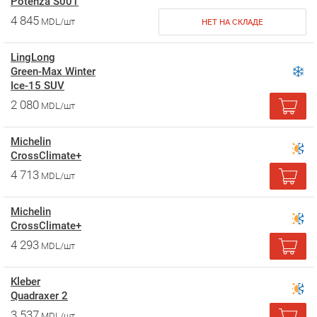
Potenza S001
4 845
MDL/шт
НЕТ НА СКЛАДЕ
LingLong
Green-Max Winter
Ice-15 SUV
2 080
MDL/шт
Michelin
CrossClimate+
4 713
MDL/шт
Michelin
CrossClimate+
4 293
MDL/шт
Kleber
Quadraxer 2
3 537
MDL/шт