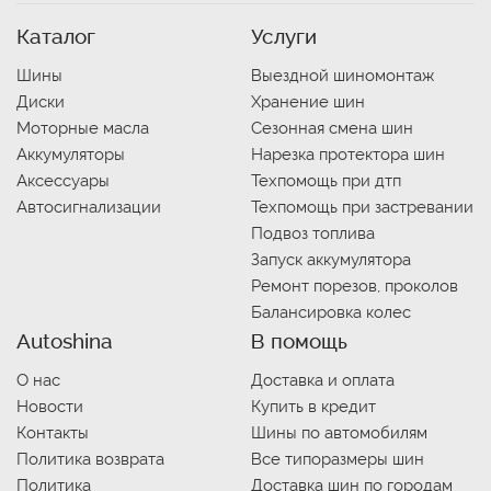
Каталог
Услуги
Шины
Выездной шиномонтаж
Диски
Хранение шин
Моторные масла
Сезонная смена шин
Аккумуляторы
Нарезка протектора шин
Аксессуары
Техпомощь при дтп
Автосигнализации
Техпомощь при застревании
Подвоз топлива
Запуск аккумулятора
Ремонт порезов, проколов
Балансировка колес
Autoshina
В помощь
О нас
Доставка и оплата
Новости
Купить в кредит
Контакты
Шины по автомобилям
Политика возврата
Все типоразмеры шин
Политика
Доставка шин по городам