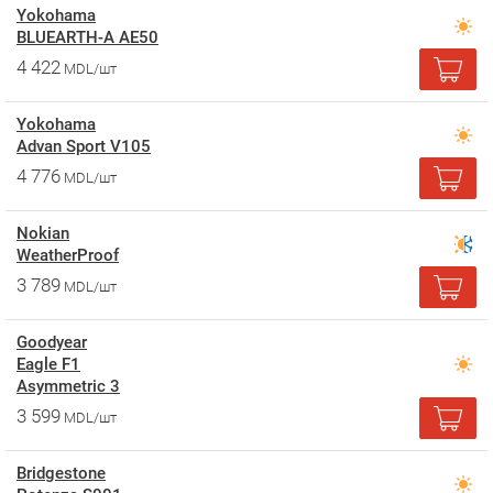
Yokohama
BLUEARTH-A AE50
4 422
MDL/шт
Yokohama
Advan Sport V105
4 776
MDL/шт
Nokian
WeatherProof
3 789
MDL/шт
Goodyear
Eagle F1
Asymmetric 3
3 599
MDL/шт
Bridgestone