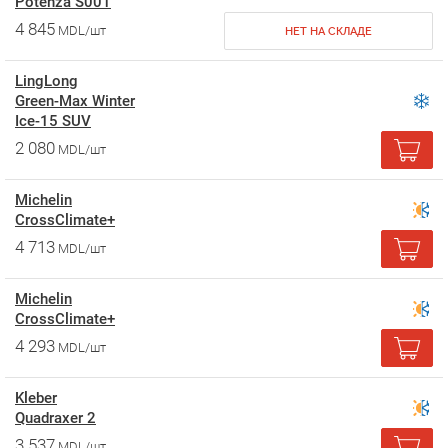
Potenza S001
4 845
MDL/шт
НЕТ НА СКЛАДЕ
LingLong
Green-Max Winter
Ice-15 SUV
2 080
MDL/шт
Michelin
CrossClimate+
4 713
MDL/шт
Michelin
CrossClimate+
4 293
MDL/шт
Kleber
Quadraxer 2
3 537
MDL/шт