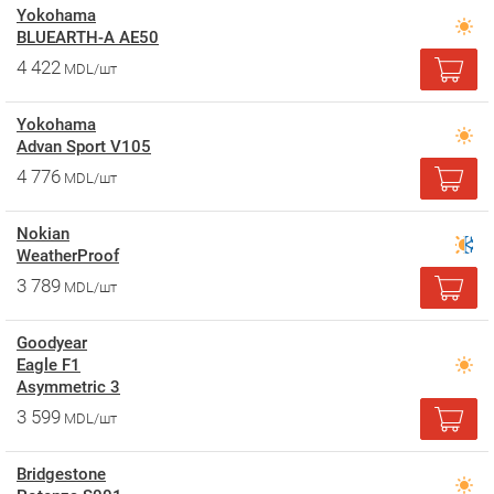
Yokohama
BLUEARTH-A AE50
4 422
MDL/шт
Yokohama
Advan Sport V105
4 776
MDL/шт
Nokian
WeatherProof
3 789
MDL/шт
Goodyear
Eagle F1
Asymmetric 3
3 599
MDL/шт
Bridgestone