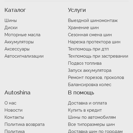
Каталог
Услуги
Шины
Выездной шиномонтаж
Диски
Хранение шин
Моторные масла
Сезонная смена шин
Аккумуляторы
Нарезка протектора шин
Аксессуары
Техпомощь при дтп
Автосигнализации
Техпомощь при застревании
Подвоз топлива
Запуск аккумулятора
Ремонт порезов, проколов
Балансировка колес
Autoshina
В помощь
О нас
Доставка и оплата
Новости
Купить в кредит
Контакты
Шины по автомобилям
Политика возврата
Все типоразмеры шин
Политика
Доставка шин по городам