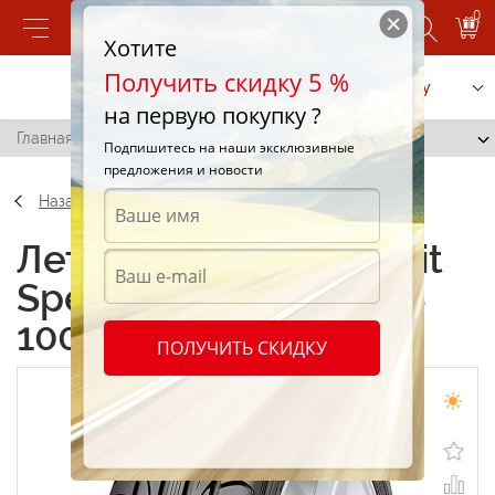
0
Хотите
Получить скидку 5 %
Позвонить
Заказать услугу
на первую покупку ?
Главная
/
Semperit Speed Life 245/45 R18 100Y
Подпишитесь на наши эксклюзивные
предложения и новости
Назад
Летние шины Semperit
Speed Life 245/45 R18
100Y
ПОЛУЧИТЬ СКИДКУ