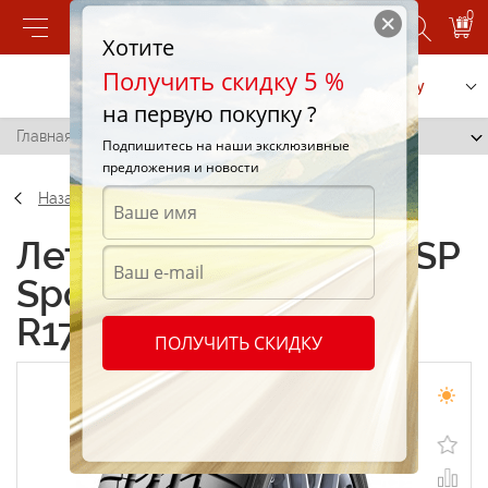
0
Хотите
Получить скидку 5 %
Позвонить
Заказать услугу
на первую покупку ?
Главная
/
Dunlop SP Sport Maxx TT 245/45 R17 99Y
Подпишитесь на наши эксклюзивные
предложения и новости
Назад
Летние шины Dunlop SP
Sport Maxx TT 245/45
R17 99Y
ПОЛУЧИТЬ СКИДКУ