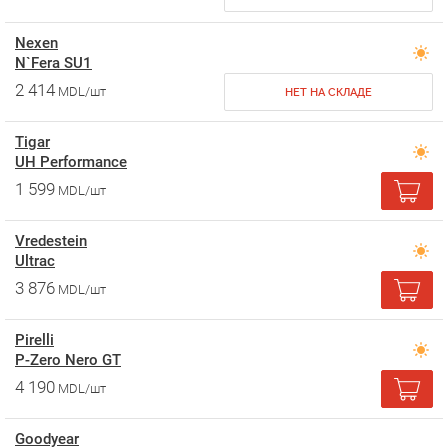
Nexen
N`Fera SU1
2 414
MDL/шт
НЕТ НА СКЛАДЕ
Tigar
UH Performance
1 599
MDL/шт
Vredestein
Ultrac
3 876
MDL/шт
Pirelli
P-Zero Nero GT
4 190
MDL/шт
Goodyear