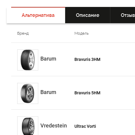
Альтернатива
Описание
Отзы
Бренд
Модель
Barum
Bravuris 3HM
Barum
Bravuris 5HM
Vredestein
Ultrac Vorti