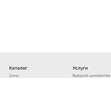
Каталог
Услуги
Шины
Выездной шиномонтаж
Диски
Хранение шин
Моторные масла
Сезонная смена шин
Аккумуляторы
Нарезка протектора ш
Аксессуары
Техпомощь при дтп
Автосигнализации
Техпомощь при застре
Подвоз топлива