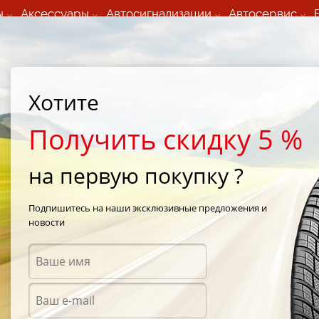
ы
Аксессуары
Автосигнализации
Автосервис
60 066 000
+373 60 608 000
ьный шиномонтаж 24/7
Автосервис в кишиневе
осуточно по всем
(Пн-Пт) с 9:00 - 19:00
Хотите
нам)
(Сб) 09:00-19:00
Strada Calea Basarabiei 44
Получить скидку 5 %
на первую покупку ?
Sava Intensa UHP 245/40 R19 98Y
Подпишитесь на наши эксклюзивные предложения и
новости
Летни