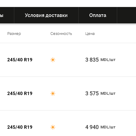
вы
Условия доставки
Оплата
Размер
Сезонность
Цена
3 835
245/40 R19
MDL/шт
3 575
245/40 R19
MDL/шт
4 940
245/40 R19
MDL/шт