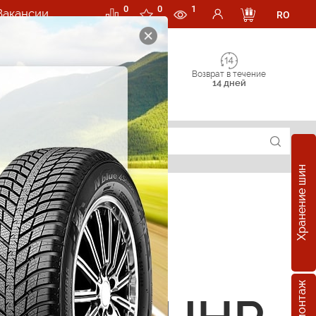
0
0
1
Вакансии
RO
Возврат в течение
14 дней
Хранение шин
е шины