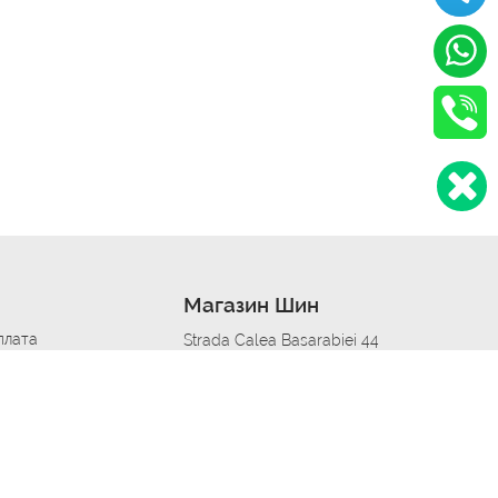
Магазин Шин
плата
Strada Calea Basarabiei 44
дит
Автосервис в кишиневе
омобилям
меры шин
Strada Calea Basarabiei 44
 по городам
ь
ояльности