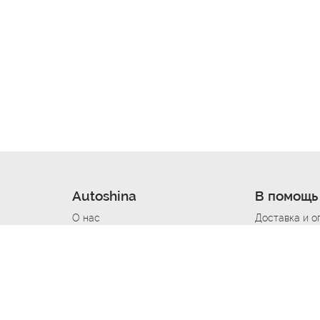
Autoshina
В помощь
О нас
Доставка и о
Новости
Купить в кре
Вакансии
Шины по авт
ин
Контакты
Все типораз
Политика возврата
Доставка шин
вании
Политика конфиденциальности
Полезно знат
Стать шинным поставщиком
Программа л