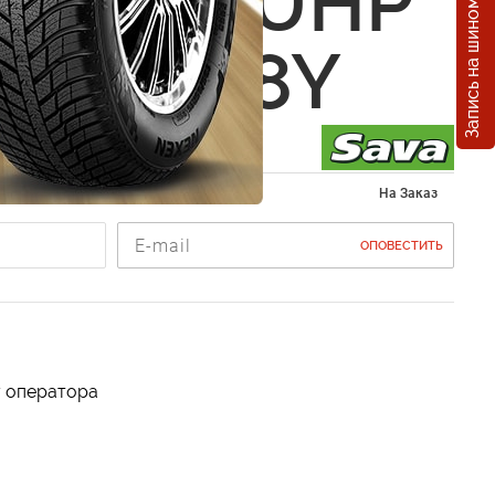
Запись на шиномонтаж
Intensa UHP
0 R19 98Y
245/40 R19
На Заказ
ОПОВЕСТИТЬ
у оператора