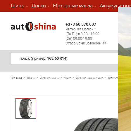
-
Шины
Диски
Моторные масла
Аккумулятор
+373 60 570 007
+373 
Интернет магазин
Мобил
(Пн-Пт) с 9:00 - 19:00
(кругл
(Сб) 09:00-19:00
регио
Strada Calea Basarabiei 44
поиск (примеp: 165/60 R14)
Главная
/
Шины
/
Летние шины
/
Sava
/
Летние шины Sava
/
Intensa UHP
/