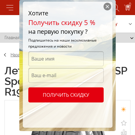
0
Хотите
Получить скидку 5 %
Позвонить
Заказать услугу
на первую покупку ?
Главная
/
Dunlop SP Sport Maxx GT 245/40 R19 98Y
Подпишитесь на наши эксклюзивные
предложения и новости
Назад
Летние шины Dunlop SP
Sport Maxx GT 245/40
R19 98Y
ПОЛУЧИТЬ СКИДКУ