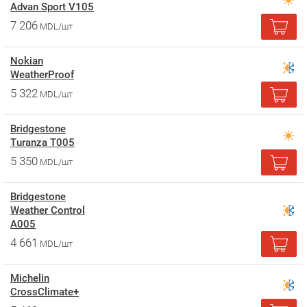
Advan Sport V105
7 206
MDL/шт
Nokian
WeatherProof
5 322
MDL/шт
Bridgestone
Turanza T005
5 350
MDL/шт
Bridgestone
Weather Control
A005
4 661
MDL/шт
Michelin
CrossClimate+