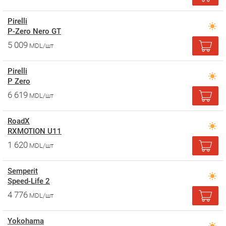
Pirelli
P-Zero Nero GT
5 009
MDL/шт
Pirelli
P Zero
6 619
MDL/шт
RoadX
RXMOTION U11
1 620
MDL/шт
Semperit
Speed-Life 2
4 776
MDL/шт
Yokohama