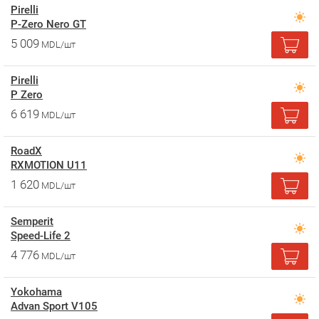
Pirelli
P-Zero Nero GT
5 009
MDL/шт
Pirelli
P Zero
6 619
MDL/шт
RoadX
RXMOTION U11
1 620
MDL/шт
Semperit
Speed-Life 2
4 776
MDL/шт
Yokohama
Advan Sport V105