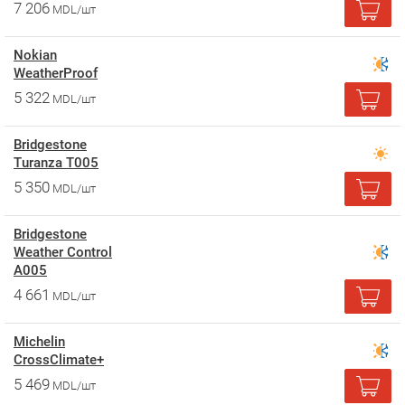
7 206
MDL/шт
Nokian
WeatherProof
5 322
MDL/шт
Bridgestone
Turanza T005
5 350
MDL/шт
Bridgestone
Weather Control
A005
4 661
MDL/шт
Michelin
CrossClimate+
5 469
MDL/шт