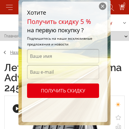
0
Хотите
Получить скидку 5 %
Позвонить
Заказать услугу
на первую покупку ?
Главная
/
Yokohama Advan Sport V105 245/40 R19 94Y
Подпишитесь на наши эксклюзивные
предложения и новости
Назад
Летние шины Yokohama
Advan Sport V105
245/40 R19 94Y
ПОЛУЧИТЬ СКИДКУ