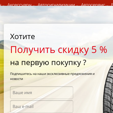
ы
Аксессуары
Автосигнализации
Автосервис
60 066 000
+373 60 608 000
ьный шиномонтаж 24/7
Автосервис в кишиневе
осуточно по всем
(Пн-Пт) с 9:00 - 19:00
Хотите
нам)
(Сб) 09:00-19:00
Strada Calea Basarabiei 44
Получить скидку 5 %
на первую покупку ?
Pirelli Cinturato P7 Blue 245/40 R18 97Y
Подпишитесь на наши эксклюзивные предложения и
новости
Летни