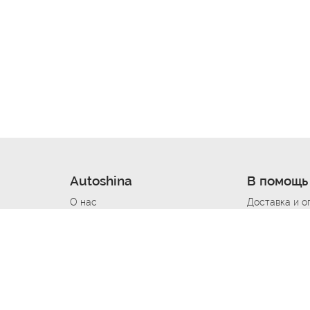
Autoshina
В помощь
О нас
Доставка и о
Новости
Купить в кре
Вакансии
Шины по авт
ин
Контакты
Все типораз
Политика возврата
Доставка шин
вании
Политика конфиденциальности
Полезно знат
Стать шинным поставщиком
Программа л
Вакансия Автомаляр
Вакансия По