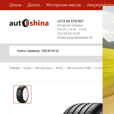
-
Шины
Диски
Моторные масла
Аккумулятор
+373 60 570 007
+373 
Интернет магазин
Мобил
(Пн-Пт) с 9:00 - 19:00
(кругл
(Сб) 09:00-19:00
регио
Strada Calea Basarabiei 44
поиск (примеp: 165/60 R14)
Главная
/
Шины
/
Летние шины
/
Pirelli
/
Летние шины Pirelli
/
Cinturato P7
/