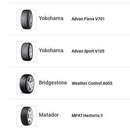
Yokohama
Advan Fleva V701
Yokohama
Advan Sport V105
Bridgestone
Weather Control A005
Matador
MP47 Hectorra 3