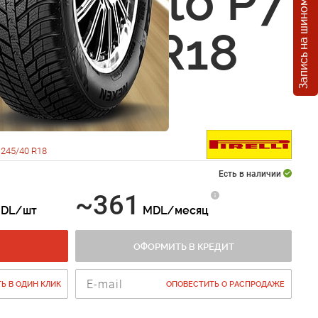
Запись на шиномонтаж
i Cinturato P7
245/40 R18
245/40 R18
Есть в наличии
~361
DL/шт
MDL/месяц
ОФОРМИТЬ В КРЕДИТ
Ь В ОДИН КЛИК
ОПОВЕСТИТЬ О РАСПРОДАЖЕ