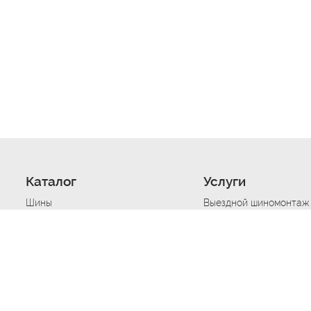
Каталог
Услуги
Шины
Выездной шиномонтаж
Диски
Хранение шин
Моторные масла
Сезонная смена шин
Аккумуляторы
Нарезка протектора ш
Аксессуары
Техпомощь при дтп
Автосигнализации
Техпомощь при застре
Подвоз топлива
Запуск аккумулятора