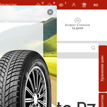
0
0
1
Вакансии
RO
Возврат в течение
14 дней
Хранение шин
е шины