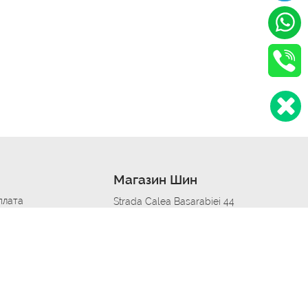
Магазин Шин
плата
Strada Calea Basarabiei 44
дит
Автосервис в кишиневе
омобилям
меры шин
Strada Calea Basarabiei 44
 по городам
ь
ояльности
Приложение Autoshina в твоем телефоне
дборщик автозапчастей