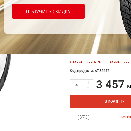
Pirell
ПОЛУЧИТЬ СКИДКУ
Blue 
97Y
Летние шины Pirelli
Летние шины 
Код продукта: AT-85672
3 457
+
-
M
В КОРЗИНУ
КУПИТ