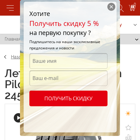
0
Хотите
Получить скидку 5 %
Позвонить
Заказать услугу
на первую покупку ?
Главная
/
Michelin Pilot Sport 3 (PS3) 245/35 R20 95Y
Подпишитесь на наши эксклюзивные
предложения и новости
Назад
Летние шины Michelin
Pilot Sport 3 (PS3)
245/35 R20 95Y
ПОЛУЧИТЬ СКИДКУ