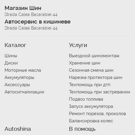
Магазин Шин
Strada Calea Basarabiei 44
Автосервис в кишиневе
Strada Calea Basarabiei 44
Каталог
Услуги
Шины
Выездной шиномонтаж
Диски
Хранение шин
Моторные масла
Сезонная смена шин
Аккумуляторы
Нарезка протектора шин
Аксессуары
Техпомощь при дтп
Автосигнализации
Техпомощь при застревании
Подвоз топлива
Запуск аккумулятора
Ремонт порезов, проколов
Балансировка колес
Autoshina
В помощь