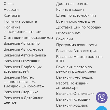
О нас
Доставка и оплата
Новости
Купить в кредит
Контакты
Шины по автомобилям
Политика возврата
Все типоразмеры шин
Политика
Доставка шин по городам
конфиденциальности
Полезно знать
Стать шинным поставщиком
Вакансии
Вакансия Автомаляр
Программа лояльности
Вакансия Автослесарь
Вакансия Автоэлектрик
Вакансия Автомеханика
Вакансия Мастер ремонта
Вакансия Рихтовщик
КПП
Вакансия Подборщик
Вакансия Мастер по
автозапчастей
ремонту рулевых реек
Вакансия Мастер
Вакансия жестянщик
шиномонтажа - На
Работа Помощник
выездной шиномонтаж
автослесаря
Вакансия Сварщика
Вакансия Стапельщик
Вакансия в Детейлинг
Вакансия Кузовщик
центре
Вакансия ходовик