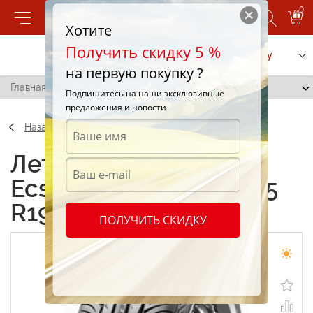
0
Хотите
Получить скидку 5 %
Позвонить
Заказать услугу
на первую покупку ?
Главная
/
Kumho Ecsta SPT KU31 245/35 R19 93Y
Подпишитесь на наши эксклюзивные
предложения и новости
Назад
Летние шины Kumho
Ecsta SPT KU31 245/35
R19 93Y
ПОЛУЧИТЬ СКИДКУ