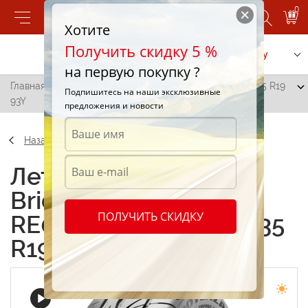
0
Хотите
Получить скидку 5 %
Позвонить
Заказать услугу
на первую покупку ?
Главная
/
Bridgestone Potenza RE002 Adrenalin 245/35 R19
Подпишитесь на наши эксклюзивные
93Y
предложения и новости
Назад
Летние шины
Bridgestone Potenza
ПОЛУЧИТЬ СКИДКУ
RE002 Adrenalin 245/35
R19 93Y