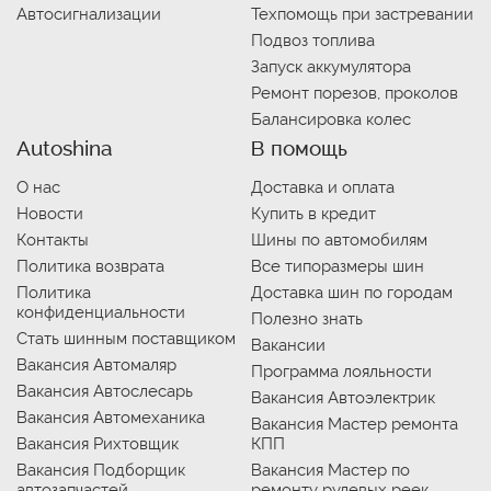
Автосигнализации
Техпомощь при застревании
Подвоз топлива
Запуск аккумулятора
Ремонт порезов, проколов
Балансировка колес
Autoshina
В помощь
О нас
Доставка и оплата
Новости
Купить в кредит
Контакты
Шины по автомобилям
Политика возврата
Все типоразмеры шин
Политика
Доставка шин по городам
конфиденциальности
Полезно знать
Стать шинным поставщиком
Вакансии
Вакансия Автомаляр
Программа лояльности
Вакансия Автослесарь
Вакансия Автоэлектрик
Вакансия Автомеханика
Вакансия Мастер ремонта
Вакансия Рихтовщик
КПП
Вакансия Подборщик
Вакансия Мастер по
автозапчастей
ремонту рулевых реек