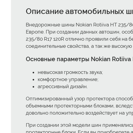
Описание автомобильных шин
Внедорожные шины Nokian Rotiiva HT 235/8
Европе. При создании данных автошин, особ
235/80 R17 120R отлично проявили себя на б
соединительные свойства, а так же высокую
Основные параметры Nokian Rotiiva 
невысокая громкость звука;
комфортное управление;
агрессивный дизайн.
Оптимизированный узор протектора способс
объемными протекторными блоками, вследств
довольно положительно воздействует на уп
При создании этой модели шин применялис
протекторные блоки. Если вы приобретете ав