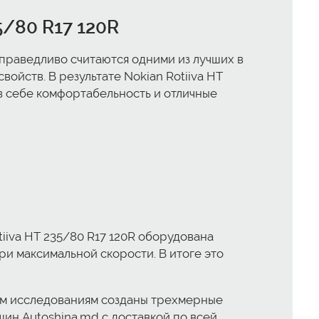
5/80 R17 120R
праведливо считаются одними из лучших в
ойств. В результате Nokian Rotiiva HT
 в себе комфортабельность и отличные
iva HT 235/80 R17 120R оборудована
и максимальной скорости. В итоге это
ым исследованиям созданы трехмерные
шин Autoshina.md с доставкой по всей