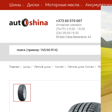
-
Шины
Диски
Моторные масла
Аккумулятор
+373 60 570 007
+373 
Интернет магазин
Мобил
(Пн-Пт) с 9:00 - 19:00
(кругл
(Сб) 09:00-19:00
регио
Strada Calea Basarabiei 44
поиск (примеp: 165/60 R14)
Главная
/
Шины
/
Летние шины
/
Nokian
/
Летние шины Nokian
/
Rotiiva HT