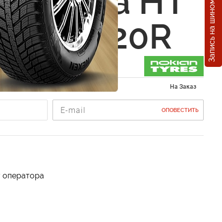
Запись на шиномонтаж
 Rotiiva HT
0 R17 120R
 235/80 R17
На Заказ
ОПОВЕСТИТЬ
у оператора