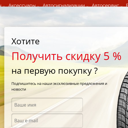
ы
Аксессуары
Автосигнализации
Автосервис
60 066 000
+373 60 608 000
ьный шиномонтаж 24/7
Автосервис в кишиневе
осуточно по всем
(Пн-Пт) с 9:00 - 19:00
Хотите
нам)
(Сб) 09:00-19:00
Strada Calea Basarabiei 44
Получить скидку 5 %
на первую покупку ?
/
Nokian Rotiiva HT 235/80 R17 120R
Подпишитесь на наши эксклюзивные предложения и
новости
Летни