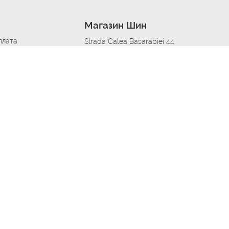
Магазин Шин
плата
Strada Calea Basarabiei 44
дит
Автосервис в кишиневе
омобилям
меры шин
Strada Calea Basarabiei 44
 по городам
ь
ояльности
Приложение Autoshina в твоем телефоне
дборщик автозапчастей
стер шиномонтажа -
 шиномонтаж
арщика
етейлинг центре
апельщик
зовщик
овик