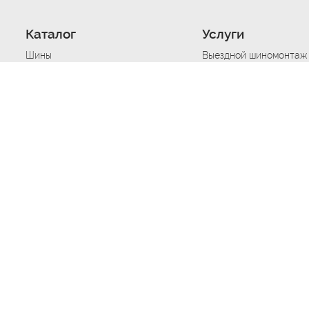
Каталог
Услуги
Шины
Выездной шиномонтаж
Диски
Хранение шин
Моторные масла
Сезонная смена шин
Аккумуляторы
Нарезка протектора ш
Аксессуары
Техпомощь при дтп
Автосигнализации
Техпомощь при застре
Подвоз топлива
Запуск аккумулятора
Ремонт порезов, проко
Балансировка колес