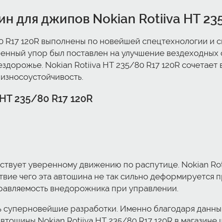
 для джипов Nokian Rotiiva HT 23
0 R17 120R выполнены по новейшей спецтехнологии и с
енный упор был поставлен на улучшение вездеходных св
ездорожье. Nokian Rotiiva HT 235/80 R17 120R сочетает
 износоустойчивость.
HT 235/80 R17 120R
твует уверенному движению по распутице. Nokian Roti
ие чего эта автошина не так сильно деформируется пр
равляемость внедорожника при управлении.
ь суперновейшие разработки. Именно благодаря данн
тошины Nokian Rotiiva HT 235/80 R17 120R в магазине 