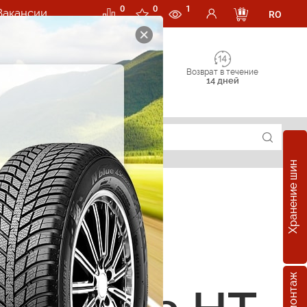
0
0
1
Вакансии
RO
Возврат в течение
14 дней
Хранение шин
е шины