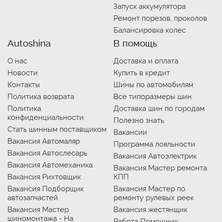
Запуск аккумулятора
Ремонт порезов, проколов
Балансировка колес
Autoshina
В помощь
О нас
Доставка и оплата
Новости
Купить в кредит
Контакты
Шины по автомобилям
Политика возврата
Все типоразмеры шин
Политика
Доставка шин по городам
конфиденциальности
Полезно знать
Стать шинным поставщиком
Вакансии
Вакансия Автомаляр
Программа лояльности
Вакансия Автослесарь
Вакансия Автоэлектрик
Вакансия Автомеханика
Вакансия Мастер ремонта
Вакансия Рихтовщик
КПП
Вакансия Подборщик
Вакансия Мастер по
автозапчастей
ремонту рулевых реек
Вакансия Мастер
Вакансия жестянщик
шиномонтажа - На
Работа Помощник