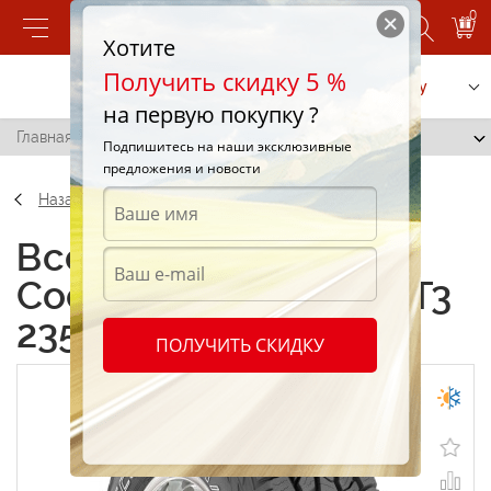
0
Хотите
Получить скидку 5 %
Позвонить
Заказать услугу
на первую покупку ?
Главная
/
Cooper Discoverer A/T3 235/75 R17 109T
Подпишитесь на наши эксклюзивные
предложения и новости
Назад
Всесезонные шины
Cooper Discoverer A/T3
235/75 R17 109T
ПОЛУЧИТЬ СКИДКУ