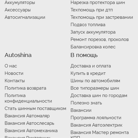
Аккумуляторы
Нарезка протектора шин
Аксессуары
Техпомощь при дтп
Автосигнализации
Техпомощь при застревании
Подвоз топлива
Запуск аккумулятора
Ремонт порезов, проколов
Балансировка колес
Autoshina
В помощь
О нас
Доставка и оплата
Новости
Купить в кредит
Контакты
Шины по автомобилям
Политика возврата
Все типоразмеры шин
Политика
Доставка шин по городам
конфиденциальности
Полезно знать
Стать шинным поставщиком
Вакансии
Вакансия Автомаляр
Программа лояльности
Вакансия Автослесарь
Вакансия Автоэлектрик
Вакансия Автомеханика
Вакансия Мастер ремонта
Вакансия Рихтовщик
КПП