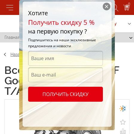
0
Хотите
Получить скидку 5 %
Позвонить
Заказать услугу
на первую покупку ?
Главная
/
BF Goodrich Mud Terrain T/A 235/75 R15 75R
Подпишитесь на наши эксклюзивные
предложения и новости
Назад
Всесезонные шины BF
Goodrich Mud Terrain
T/A 235/75 R15 75R
ПОЛУЧИТЬ СКИДКУ