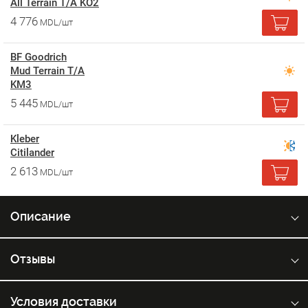
All Terrain T/A KO2
4 776
MDL/шт
BF Goodrich
Mud Terrain T/A
KM3
5 445
MDL/шт
Kleber
Citilander
2 613
MDL/шт
Описание
Отзывы
Условия доставки