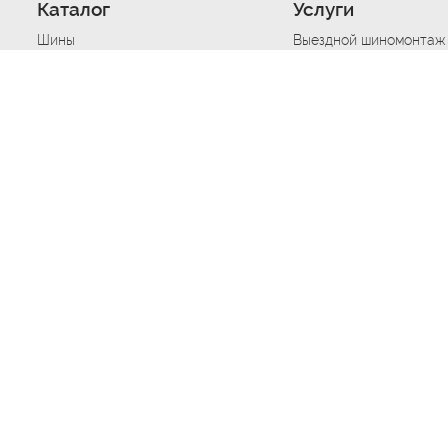
Каталог
Услуги
Шины
Выездной шиномонтаж
Диски
Хранение шин
Моторные масла
Сезонная смена шин
Аккумуляторы
Нарезка протектора ш
Аксессуары
Техпомощь при дтп
Автосигнализации
Техпомощь при застре
Подвоз топлива
Запуск аккумулятора
Ремонт порезов, проко
Балансировка колес