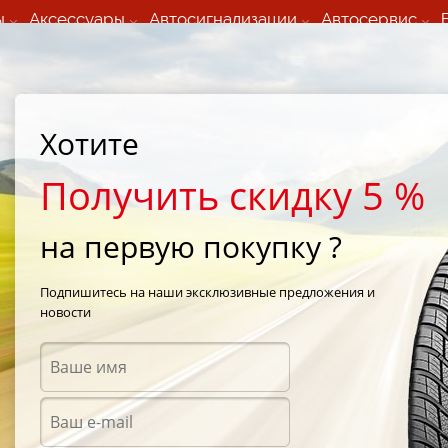
ы
Аксессуары
Автосигнализации
Автосервис
60 066 000
+373 60 608 000
ьный шиномонтаж 24/7
Автосервис в кишиневе
осуточно по всем
(Пн-Пт) с 9:00 - 19:00
Хотите
нам)
(Сб) 09:00-19:00
Strada Calea Basarabiei 44
Получить скидку 5 %
на первую покупку ?
ohama
/
Geolandar A/T G015
/
Yokohama Geolandar A/T G015 235/75 R15 101S
Подпишитесь на наши эксклюзивные предложения и
новости
Всесе