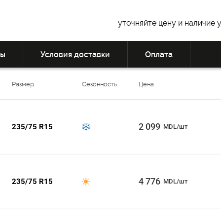
уточняйте цену и наличие 
вы
Условия доставки
Оплата
Размер
Сезонность
Цена
2 099
235/75 R15
MDL/шт
4 776
235/75 R15
MDL/шт