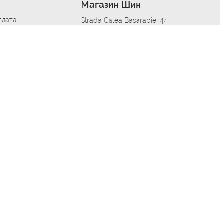
Магазин Шин
плата
Strada Calea Basarabiei 44
дит
Автосервис в кишиневе
омобилям
меры шин
Strada Calea Basarabiei 44
 по городам
ь
ояльности
Приложение Autoshina в твоем телефоне
дборщик автозапчастей
стер шиномонтажа -
 шиномонтаж
арщика
етейлинг центре
апельщик
зовщик
овик