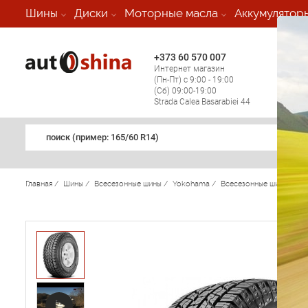
-
Шины
Диски
Моторные масла
Аккумулятор
+373 60 570 007
+373 
Интернет магазин
Мобил
(Пн-Пт) с 9:00 - 19:00
(кругл
(Сб) 09:00-19:00
регио
Strada Calea Basarabiei 44
поиск (примеp: 165/60 R14)
Главная
/
Шины
/
Всесезонные шины
/
Yokohama
/
Всесезонные шины Yok