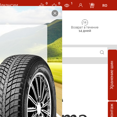
0
0
1
Вакансии
RO
Возврат в течение
14 дней
Хранение шин
зонные