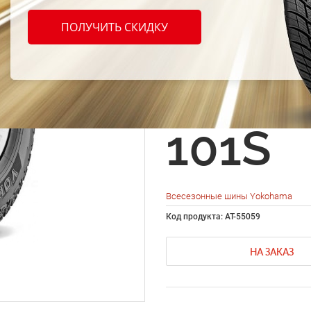
шины
ПОЛУЧИТЬ СКИДКУ
Geola
G015 
101S
Всесезонные шины Yokohama
Код продукта: AT-55059
НА ЗАКАЗ