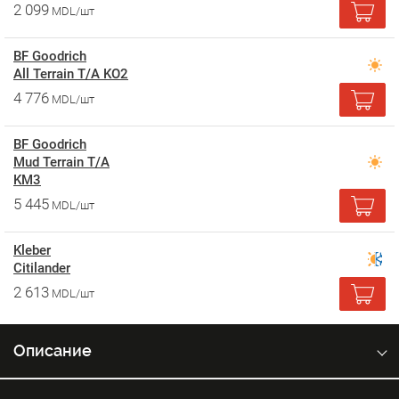
2 099
MDL/шт
BF Goodrich
All Terrain T/A KO2
4 776
MDL/шт
BF Goodrich
Mud Terrain T/A
KM3
5 445
MDL/шт
Kleber
Citilander
2 613
MDL/шт
Описание