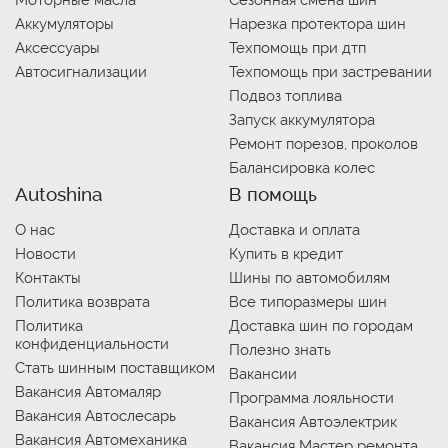
Моторные масла
Сезонная смена шин
Аккумуляторы
Нарезка протектора шин
Аксессуары
Техпомощь при дтп
Автосигнализации
Техпомощь при застревании
Подвоз топлива
Запуск аккумулятора
Ремонт порезов, проколов
Балансировка колес
Autoshina
В помощь
О нас
Доставка и оплата
Новости
Купить в кредит
Контакты
Шины по автомобилям
Политика возврата
Все типоразмеры шин
Политика
Доставка шин по городам
конфиденциальности
Полезно знать
Стать шинным поставщиком
Вакансии
Вакансия Автомаляр
Программа лояльности
Вакансия Автослесарь
Вакансия Автоэлектрик
Вакансия Автомеханика
Вакансия Мастер ремонта