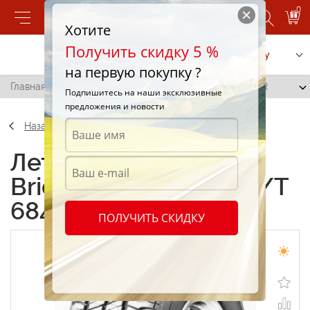
0
Хотите
Получить скидку 5 %
Позвонить
Заказать услугу
на первую покупку ?
Главная
/
Bridgestone Dueler H/T 684 235/65 R18 106R
Подпишитесь на наши эксклюзивные
предложения и новости
Назад
Летние шины
Bridgestone Dueler H/T
684 235/65 R18 106R
ПОЛУЧИТЬ СКИДКУ