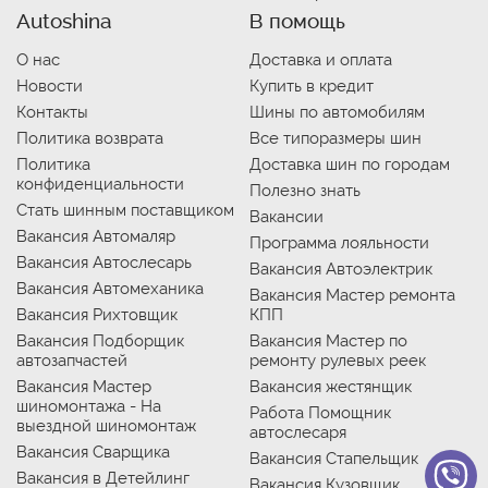
Autoshina
В помощь
О нас
Доставка и оплата
Новости
Купить в кредит
Контакты
Шины по автомобилям
Политика возврата
Все типоразмеры шин
Политика
Доставка шин по городам
конфиденциальности
Полезно знать
Стать шинным поставщиком
Вакансии
Вакансия Автомаляр
Программа лояльности
Вакансия Автослесарь
Вакансия Автоэлектрик
Вакансия Автомеханика
Вакансия Мастер ремонта
Вакансия Рихтовщик
КПП
Вакансия Подборщик
Вакансия Мастер по
автозапчастей
ремонту рулевых реек
Вакансия Мастер
Вакансия жестянщик
шиномонтажа - На
Работа Помощник
выездной шиномонтаж
автослесаря
Вакансия Сварщика
Вакансия Стапельщик
Вакансия в Детейлинг
Вакансия Кузовщик