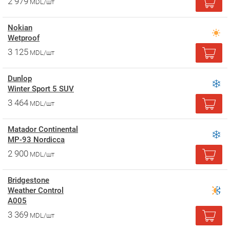
2 979
MDL/шт
Nokian
Wetproof
3 125
MDL/шт
Dunlop
Winter Sport 5 SUV
3 464
MDL/шт
Matador Continental
MP-93 Nordicca
2 900
MDL/шт
Bridgestone
Weather Control
A005
3 369
MDL/шт