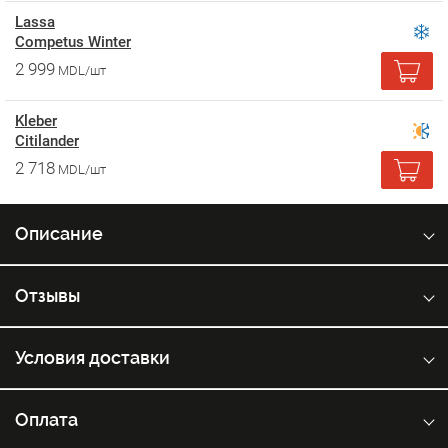
Lassa
Competus Winter
2 999
MDL/шт
Kleber
Citilander
2 718
MDL/шт
Описание
Отзывы
Условия доставки
Оплата