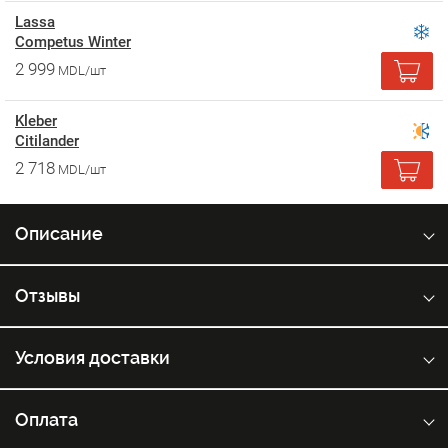
Lassa
Competus Winter
2 999
MDL/шт
Kleber
Citilander
2 718
MDL/шт
Описание
Отзывы
Условия доставки
Оплата