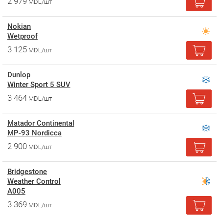
2 979
MDL/шт
Nokian
Wetproof
3 125
MDL/шт
Dunlop
Winter Sport 5 SUV
3 464
MDL/шт
Matador Continental
MP-93 Nordicca
2 900
MDL/шт
Bridgestone
Weather Control
A005
3 369
MDL/шт