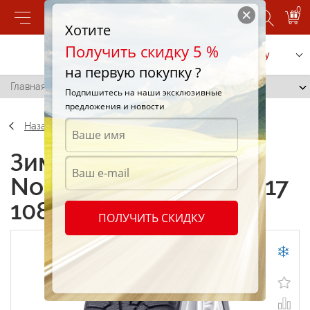
0
Хотите
Получить скидку 5 %
Позвонить
Заказать услугу
на первую покупку ?
Главная
/
Nokian Nordman RS 235/65 R17 108W
Подпишитесь на наши эксклюзивные
предложения и новости
Назад
Зимние шины Nokian
Nordman RS 235/65 R17
108W
ПОЛУЧИТЬ СКИДКУ