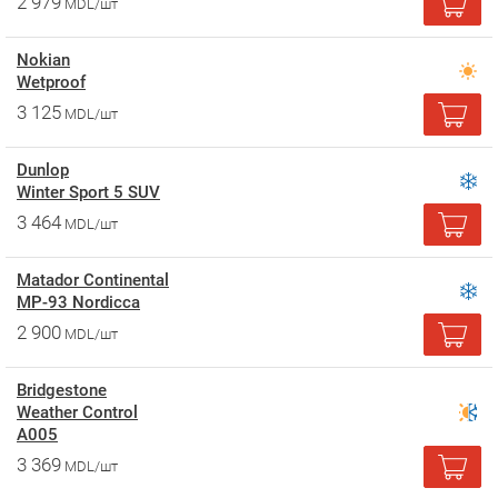
2 979
MDL/шт
Nokian
Wetproof
3 125
MDL/шт
Dunlop
Winter Sport 5 SUV
3 464
MDL/шт
Matador Continental
MP-93 Nordicca
2 900
MDL/шт
Bridgestone
Weather Control
A005
3 369
MDL/шт