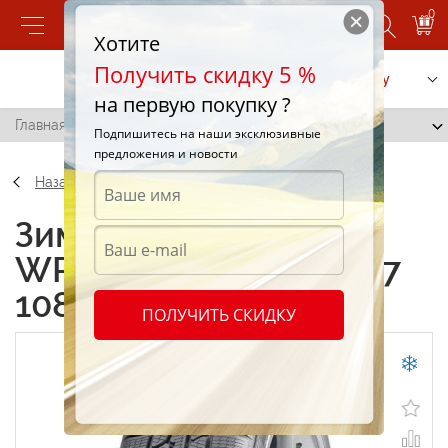
0
Хотите
Получить скидку 5 %
Позвонить
Заказать услугу
на первую покупку ?
Главная
/
Nokian WR G2 SUV 235/65 R17 108N
Подпишитесь на наши эксклюзивные
предложения и новости
Назад
Зимние шины Nokian
WR G2 SUV 235/65 R17
108N
ПОЛУЧИТЬ СКИДКУ