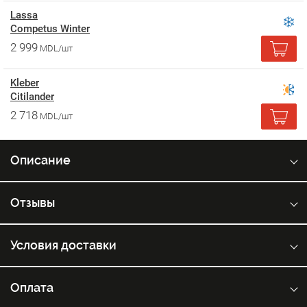
Lassa
Competus Winter
2 999
MDL/шт
Kleber
Citilander
2 718
MDL/шт
Описание
Отзывы
Условия доставки
Оплата