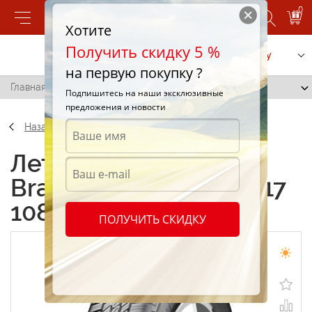
0
Хотите
Получить скидку 5 %
Позвонить
Заказать услугу
на первую покупку ?
Главная
/
Barum Bravuris 4x4 235/65 R17 108H
Подпишитесь на наши эксклюзивные
предложения и новости
Назад
Летние шины Barum
Bravuris 4x4 235/65 R17
108H
ПОЛУЧИТЬ СКИДКУ