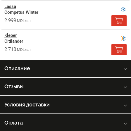
Lassa
Competus Winter
2 999
MDL/шт
Kleber
Citilander
2 718
MDL/шт
Описание
Отзывы
Условия доставки
Оплата