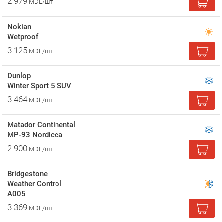
2 979
MDL/шт
Nokian
Wetproof
3 125
MDL/шт
Dunlop
Winter Sport 5 SUV
3 464
MDL/шт
Matador Continental
MP-93 Nordicca
2 900
MDL/шт
Bridgestone
Weather Control
A005
3 369
MDL/шт