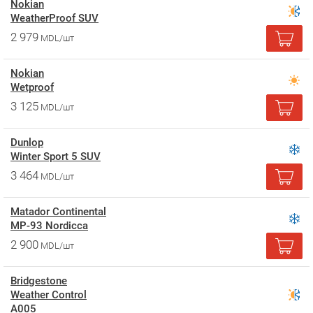
Nokian
WeatherProof SUV
2 979
MDL/шт
Nokian
Wetproof
3 125
MDL/шт
Dunlop
Winter Sport 5 SUV
3 464
MDL/шт
Matador Continental
MP-93 Nordicca
2 900
MDL/шт
Bridgestone
Weather Control
A005