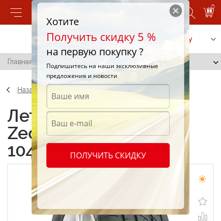
0
Хотите
Получить скидку 5 %
Позвонить
Заказать услугу
на первую покупку ?
Главная
/
Cooper Zeon 4XS 235/65 R17 104V
Подпишитесь на наши эксклюзивные
предложения и новости
Назад
Летние шины Cooper
Zeon 4XS 235/65 R17
104V
ПОЛУЧИТЬ СКИДКУ