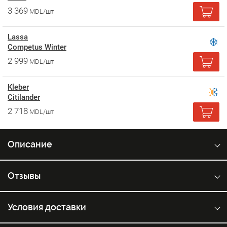
3 369
MDL/шт
Lassa
Competus Winter
2 999
MDL/шт
Kleber
Citilander
2 718
MDL/шт
Описание
Отзывы
Условия доставки