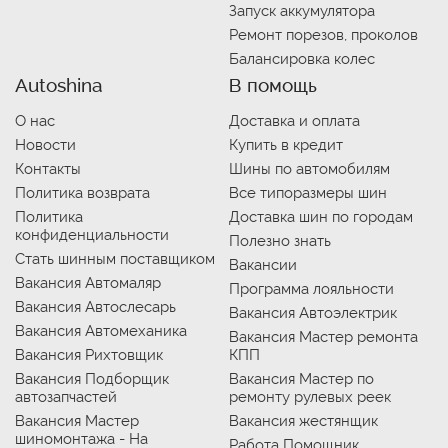
Запуск аккумулятора
Ремонт порезов, проколов
Балансировка колес
Autoshina
В помощь
О нас
Доставка и оплата
Новости
Купить в кредит
Контакты
Шины по автомобилям
Политика возврата
Все типоразмеры шин
Политика
Доставка шин по городам
конфиденциальности
Полезно знать
Стать шинным поставщиком
Вакансии
Вакансия Автомаляр
Программа лояльности
Вакансия Автослесарь
Вакансия Автоэлектрик
Вакансия Автомеханика
Вакансия Мастер ремонта
Вакансия Рихтовщик
КПП
Вакансия Подборщик
Вакансия Мастер по
автозапчастей
ремонту рулевых реек
Вакансия Мастер
Вакансия жестянщик
шиномонтажа - На
Работа Помощник