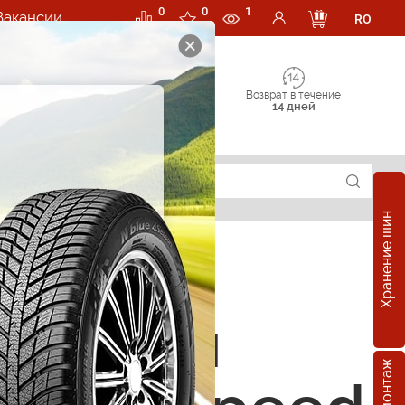
0
0
1
Вакансии
RO
Возврат в течение
14 дней
Хранение шин
е шины