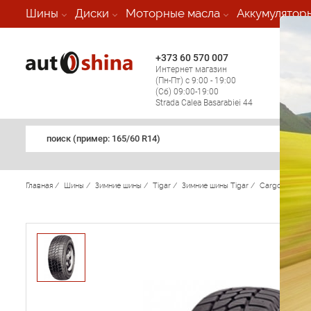
-
Шины
Диски
Моторные масла
Аккумулятор
+373 60 570 007
+373 
Интернет магазин
Мобил
(Пн-Пт) с 9:00 - 19:00
(кругл
(Сб) 09:00-19:00
регио
Strada Calea Basarabiei 44
поиск (примеp: 165/60 R14)
Главная
/
Шины
/
Зимние шины
/
Tigar
/
Зимние шины Tigar
/
Cargo Speed 