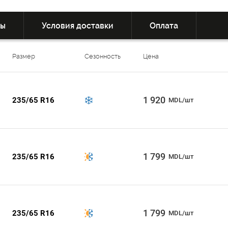
вы
Условия доставки
Оплата
Размер
Сезонность
Цена
1 920
235/65 R16
MDL/шт
1 799
235/65 R16
MDL/шт
1 799
235/65 R16
MDL/шт