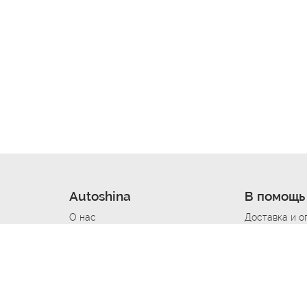
Autoshina
В помощь
О нас
Доставка и о
Новости
Купить в кре
Вакансии
Шины по авт
ин
Контакты
Все типораз
Политика возврата
Доставка шин
вании
Политика конфиденциальности
Полезно знат