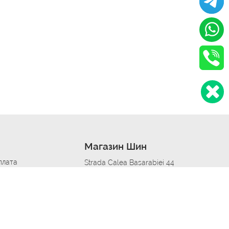
Магазин Шин
плата
Strada Calea Basarabiei 44
дит
Автосервис в кишиневе
омобилям
меры шин
Strada Calea Basarabiei 44
 по городам
ь