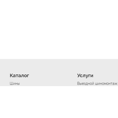
Каталог
Услуги
Шины
Выездной шиномонтаж
Диски
Хранение шин
Моторные масла
Сезонная смена шин
Аккумуляторы
Нарезка протектора ш
Аксессуары
Техпомощь при дтп
Автосигнализации
Техпомощь при застре