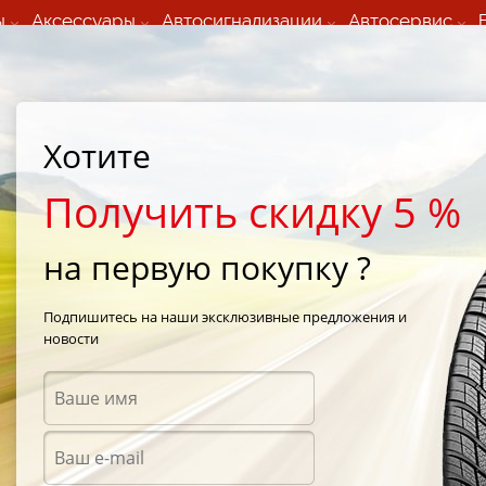
ы
Аксессуары
Автосигнализации
Автосервис
60 066 000
+373 60 608 000
ьный шиномонтаж 24/7
Автосервис в кишиневе
осуточно по всем
(Пн-Пт) с 9:00 - 19:00
Хотите
нам)
(Сб) 09:00-19:00
Strada Calea Basarabiei 44
Получить скидку 5 %
на первую покупку ?
Winter
/
Tigar Cargo Speed Winter 235/65 R16 113R
Подпишитесь на наши эксклюзивные предложения и
новости
Зимни