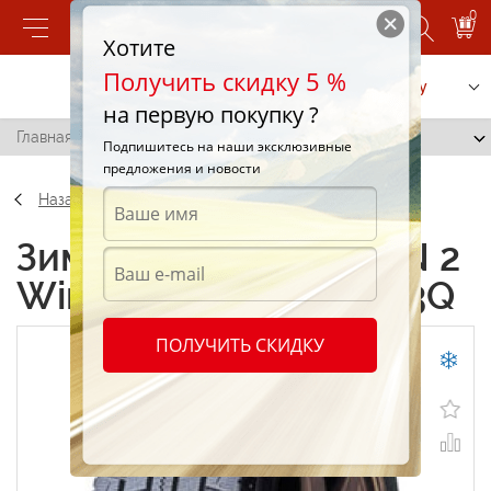
0
Хотите
Получить скидку 5 %
Позвонить
Заказать услугу
на первую покупку ?
Главная
/
Nitto SN 2 Winter 235/65 R16 103Q
Подпишитесь на наши эксклюзивные
предложения и новости
Назад
Зимние шины Nitto SN 2
Winter 235/65 R16 103Q
ПОЛУЧИТЬ СКИДКУ