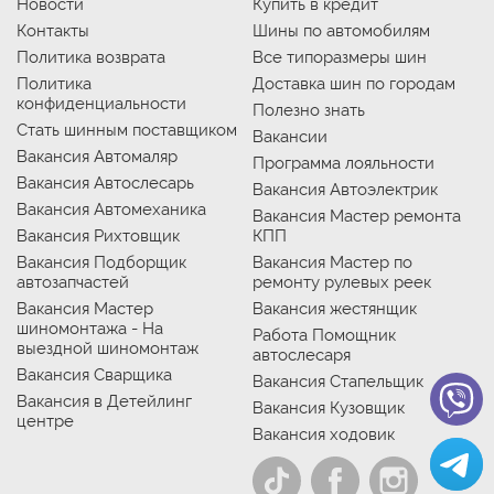
Новости
Купить в кредит
Контакты
Шины по автомобилям
Политика возврата
Все типоразмеры шин
Политика
Доставка шин по городам
конфиденциальности
Полезно знать
Стать шинным поставщиком
Вакансии
Вакансия Автомаляр
Программа лояльности
Вакансия Автослесарь
Вакансия Автоэлектрик
Вакансия Автомеханика
Вакансия Мастер ремонта
Вакансия Рихтовщик
КПП
Вакансия Подборщик
Вакансия Мастер по
автозапчастей
ремонту рулевых реек
Вакансия Мастер
Вакансия жестянщик
шиномонтажа - На
Работа Помощник
выездной шиномонтаж
автослесаря
Вакансия Сварщика
Вакансия Стапельщик
Вакансия в Детейлинг
Вакансия Кузовщик
центре
Вакансия ходовик