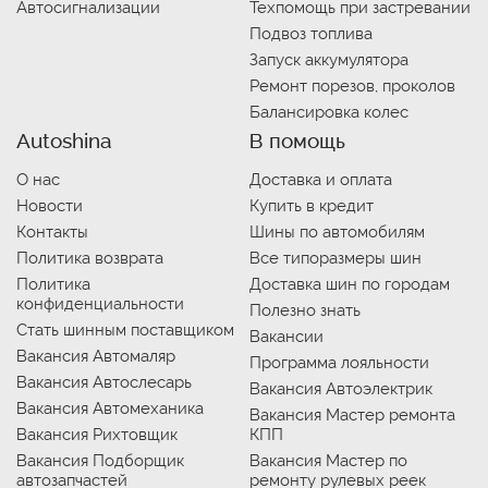
Автосигнализации
Техпомощь при застревании
Подвоз топлива
Запуск аккумулятора
Ремонт порезов, проколов
Балансировка колес
Autoshina
В помощь
О нас
Доставка и оплата
Новости
Купить в кредит
Контакты
Шины по автомобилям
Политика возврата
Все типоразмеры шин
Политика
Доставка шин по городам
конфиденциальности
Полезно знать
Стать шинным поставщиком
Вакансии
Вакансия Автомаляр
Программа лояльности
Вакансия Автослесарь
Вакансия Автоэлектрик
Вакансия Автомеханика
Вакансия Мастер ремонта
Вакансия Рихтовщик
КПП
Вакансия Подборщик
Вакансия Мастер по
автозапчастей
ремонту рулевых реек