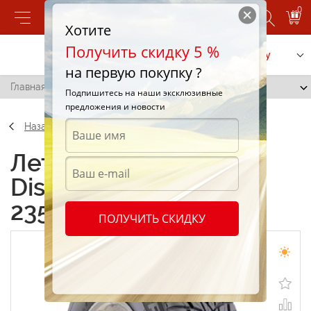
0
Хотите
Получить скидку 5 %
Позвонить
Заказать услугу
на первую покупку ?
Главная
/
Cooper Discoverer Sport HP 235/60 R16 112H
Подпишитесь на наши эксклюзивные
предложения и новости
Назад
Летние шины Cooper
Discoverer Sport HP
235/60 R16 112H
ПОЛУЧИТЬ СКИДКУ