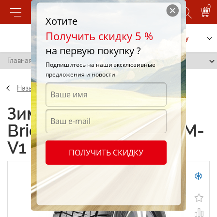
0
Хотите
Получить скидку 5 %
Позвонить
Заказать услугу
на первую покупку ?
Главная
/
Bridgestone Blizzak DM-V1 235/60 R16 100R
Подпишитесь на наши эксклюзивные
предложения и новости
Назад
Зимние шины
Bridgestone Blizzak DM-
V1 235/60 R16 100R
ПОЛУЧИТЬ СКИДКУ